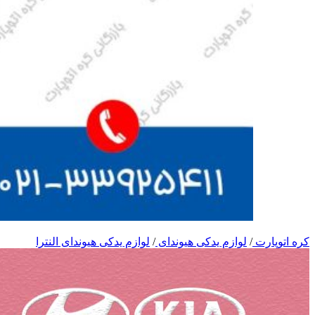
کره اتوپارت
/
لوازم یدکی هیوندای
/
لوازم یدکی هیوندای النترا