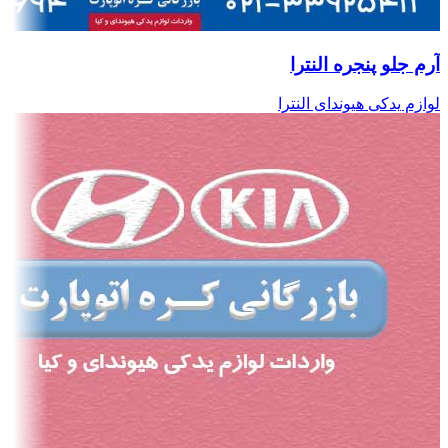
آرم جلو پنجره النترا
لوازم یدکی هیوندای النترا