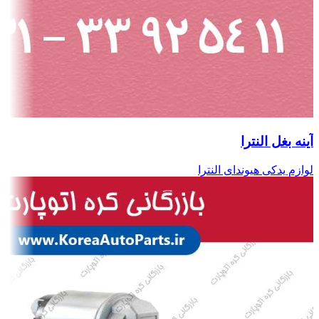
آینه بغل النترا
لوازم یدکی هیوندای النترا