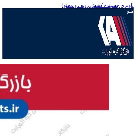
ناوبری چسبنده
کشش ردیف و محتوا
منو