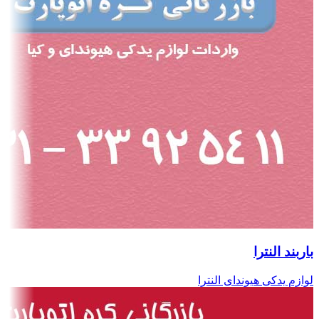
باربند النترا
لوازم یدکی هیوندای النترا