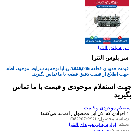
سر سیلندر النترا
سر پلوس النترا
قیمت حدودی قطعه:
5,040,006
ریال
با توجه به شرایط موجود، لطفا
جهت اطلاع از قیمت دقیق قطعه با ما تماس بگیرید.
هت استعلام موجودی و قیمت با ما تماس
گیرید
ستعلام موجودی و قیمت
4
افرادی که الان این محصول را تماشا می‌کنند!
شناسه محصول:
f082207e292f
دسته:
لوازم یدکی هیوندای النترا
برچسب:
سر پلوس