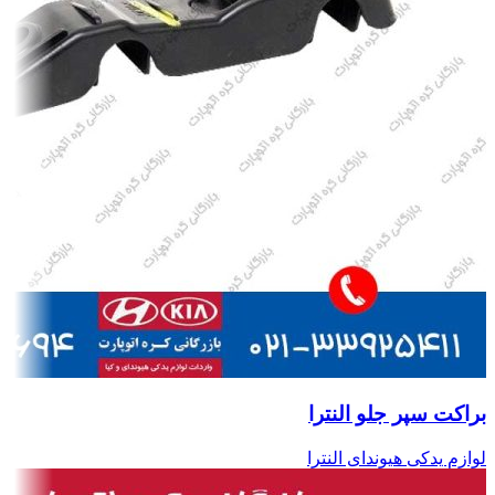
براکت سپر جلو النترا
لوازم یدکی هیوندای النترا