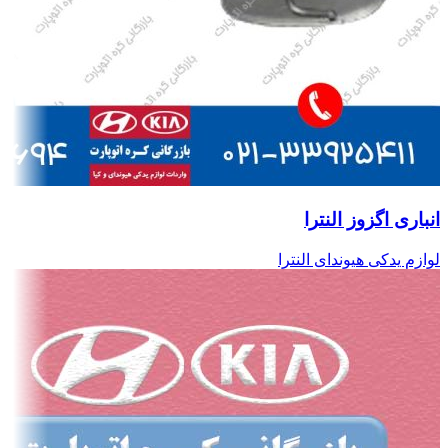
انباری اگزوز النترا
لوازم یدکی هیوندای النترا