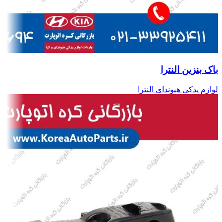
باک بنزین النترا
لوازم یدکی هیوندای النترا