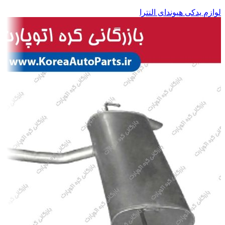
لوازم یدکی هیوندای النترا