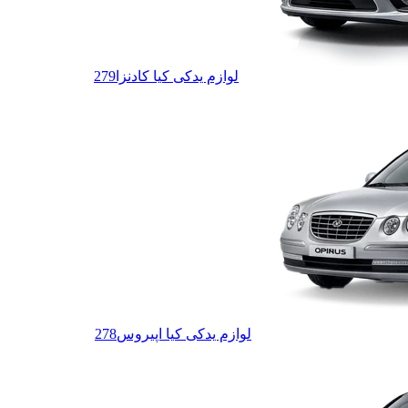
لوازم یدکی کیا کادنزا
279
لوازم یدکی کیا اپیروس
278