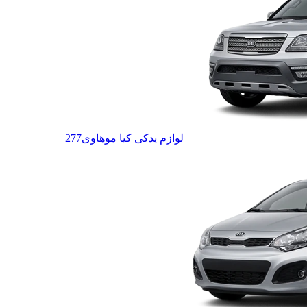
لوازم یدکی کیا موهاوی
277