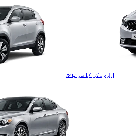
لوازم یدکی کیا سراتو
289