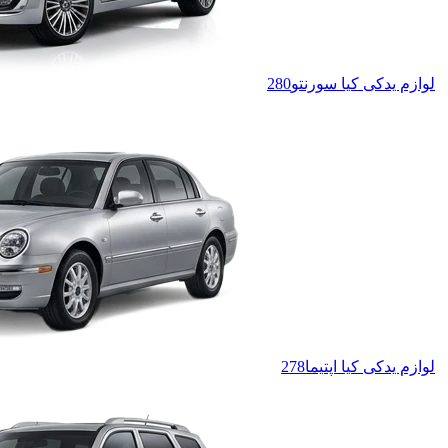
لوازم یدکی کیا سورنتو
280
لوازم یدکی کیا اپتیما
278