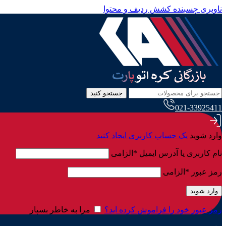
ناوبری چسبنده
کشش ردیف و محتوا
جستجو کنید
021-33925411
وارد شوید
یک حساب کاربری ایجاد کنید
نام کاربری یا آدرس ایمیل
*
الزامی
رمز عبور
*
الزامی
وارد شوید
رمز عبور خود را فراموش کرده اید؟
مرا به خاطر بسپار