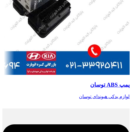
پمپ ABS توسان
لوازم یدکی هیوندای توسان