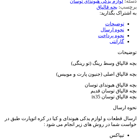
دسته:
لوازم یدکی هیوندای توسان
برچسب:
بچه قالپاق
به اشتراک بگذارید:
توضیحات
نحوه ارسال
نحوه پرداخت
گارانتی
توضیحات
بچه قالپاق وسط رینگ (تو رینگی)
بچه قالپاق اصلی (جنیون پارت و موبیس)
بچه قالپاق هیوندای توسان
بچه قالپاق توسان قدیم
بچه قالپاق توسان ix35
نحوه ارسال
ارسال قطعات و لوازم یدکی هیوندای و کیا در کره اتوپارت طبق در
خواست شما در روش های زیر انجام می شود :
تیپاکس