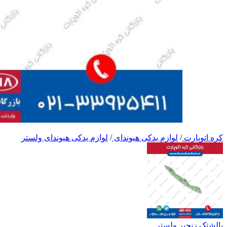
کره اتوپارت
/
لوازم یدکی هیوندای
/
لوازم یدکی هیوندای ولستر
بالشتک زنجیر ولستر