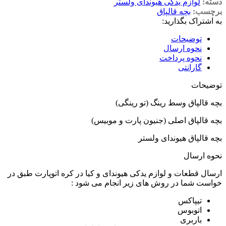
دسته:
لوازم یدکی هیوندای ولستر
برچسب:
بچه قالپاق
به اشتراک بگذارید:
توضیحات
نحوه ارسال
نحوه پرداخت
گارانتی
توضیحات
بچه قالپاق وسط رینگ (تو رینگی)
بچه قالپاق اصلی (جنیون پارت و موبیس)
بچه قالپاق هیوندای ولستر
نحوه ارسال
ارسال قطعات و لوازم یدکی هیوندای و کیا در کره اتوپارت طبق در
خواست شما در روش های زیر انجام می شود :
تیپاکس
اتوبوس
باربری