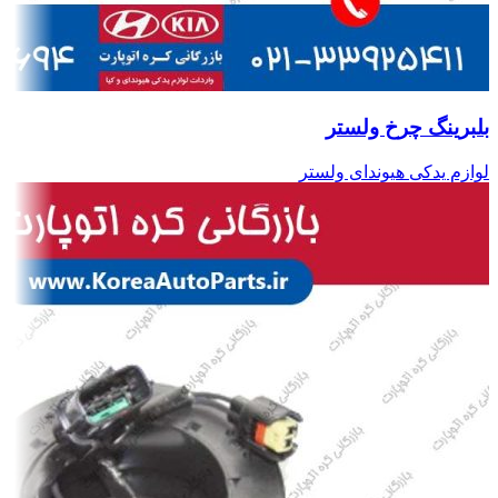
بلبرینگ چرخ ولستر
لوازم یدکی هیوندای ولستر