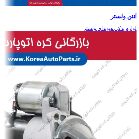
آنتن ولستر
لوازم یدکی هیوندای ولستر