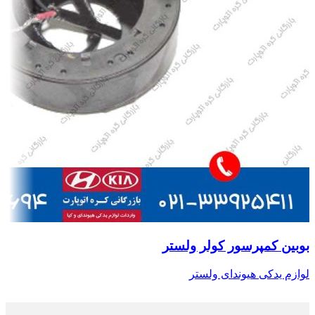
بوبین کمپرسور کولر ولستر
لوازم یدکی هیوندای ولستر