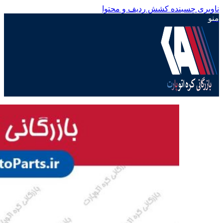
ناوبری چسبنده
کشش ردیف و محتوا
منو