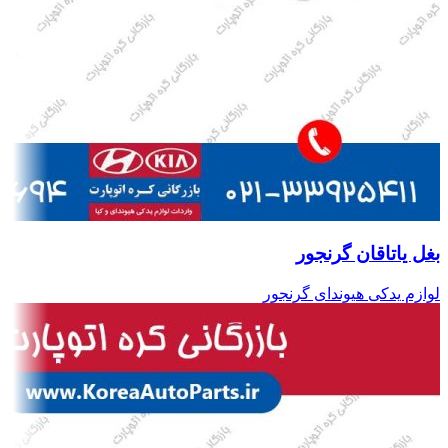
بغل یاتاقان گرنجور
لوازم یدکی هیوندای گرنجور