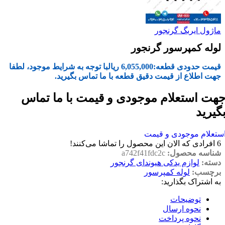
ماژول ایربگ گرنجور
لوله کمپرسور گرنجور
قیمت حدودی قطعه:
6,055,000
ریال
با توجه به شرایط موجود، لطفا
جهت اطلاع از قیمت دقیق قطعه با ما تماس بگیرید.
هت استعلام موجودی و قیمت با ما تماس
گیرید
ستعلام موجودی و قیمت
6
افرادی که الان این محصول را تماشا می‌کنند!
شناسه محصول:
a742f41fdc2c
دسته:
لوازم یدکی هیوندای گرنجور
برچسب:
لوله کمپرسور
به اشتراک بگذارید:
توضیحات
نحوه ارسال
نحوه پرداخت