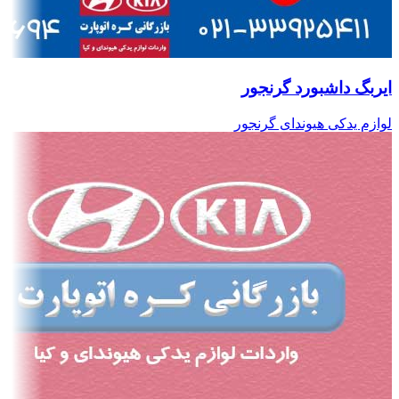
ایربگ داشبورد گرنجور
لوازم یدکی هیوندای گرنجور