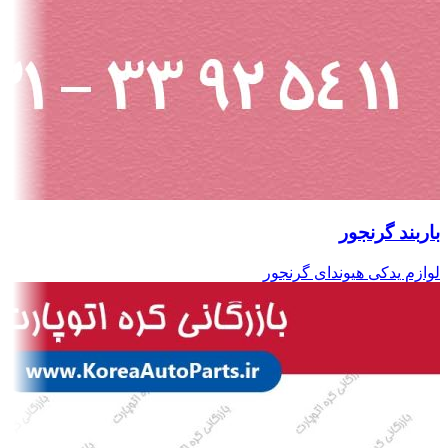
باربند گرنجور
لوازم یدکی هیوندای گرنجور