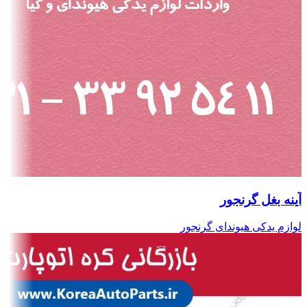
آینه بغل گرنجور
لوازم یدکی هیوندای گرنجور