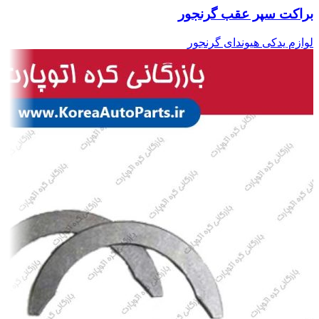
براکت سپر عقب گرنجور
لوازم یدکی هیوندای گرنجور