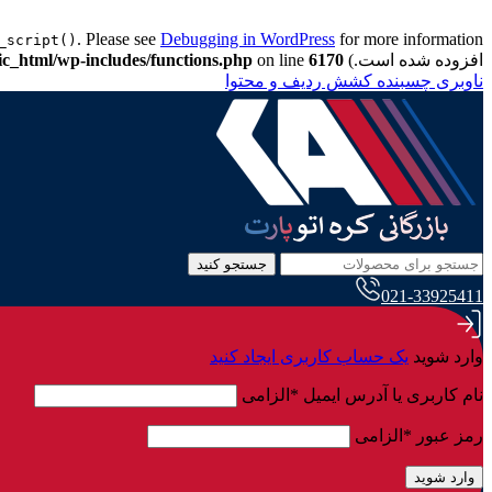
. Please see
Debugging in WordPress
_script()
افزوده شده است.) in
6170
on line
ic_html/wp-includes/functions.php
ناوبری چسبنده
کشش ردیف و محتوا
جستجو کنید
021-33925411
وارد شوید
یک حساب کاربری ایجاد کنید
نام کاربری یا آدرس ایمیل
*
الزامی
رمز عبور
*
الزامی
وارد شوید