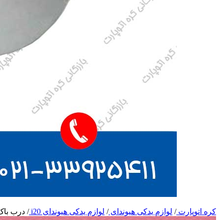
کره اتوپارت
/
لوازم یدکی هیوندای
/
لوازم یدکی هیوندای i20
/
درب باک ب