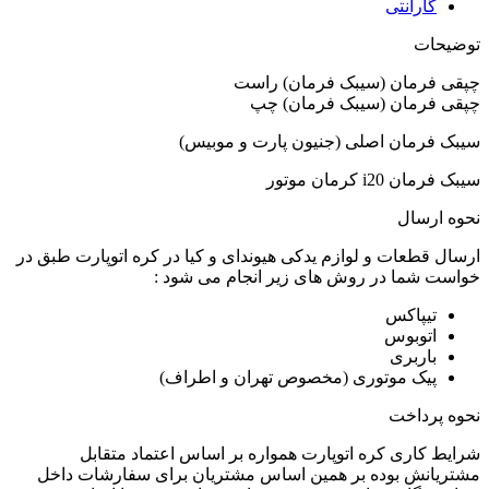
گارانتی
توضیحات
چپقی فرمان (سیبک فرمان) راست
چپقی فرمان (سیبک فرمان) چپ
سیبک فرمان اصلی (جنیون پارت و موبیس)
سیبک فرمان i20 کرمان موتور
نحوه ارسال
ارسال قطعات و لوازم یدکی هیوندای و کیا در کره اتوپارت طبق در
خواست شما در روش های زیر انجام می شود :
تیپاکس
اتوبوس
باربری
پیک موتوری (مخصوص تهران و اطراف)
نحوه پرداخت
شرایط کاری کره اتوپارت همواره بر اساس اعتماد متقابل
مشتریانش بوده بر همین اساس مشتریان برای سفارشات داخل