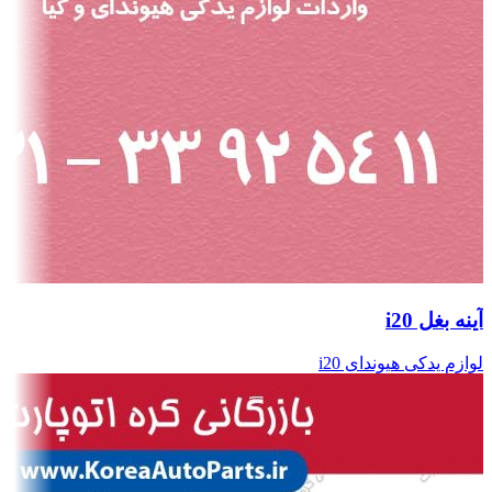
آینه بغل i20
لوازم یدکی هیوندای i20