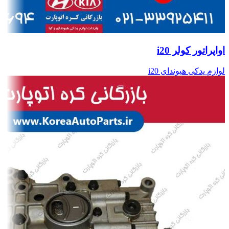
اواپراتور کولر i20
لوازم یدکی هیوندای i20