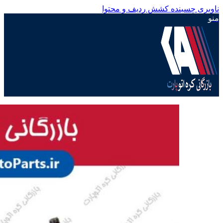
ناوبری چسبنده
کشش ردیف و محتوا
منو