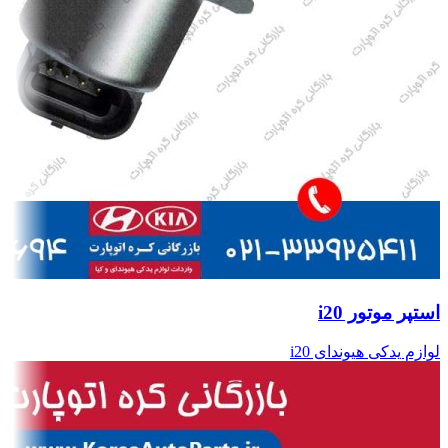
استپر موتور i20
لوازم یدکی هیوندای i20