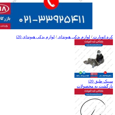
کره اتوپارت
/
لوازم یدکی هیوندای
/
لوازم یدکی هیوندای i20
سیبک طبق i20
بازگشت به محصولات