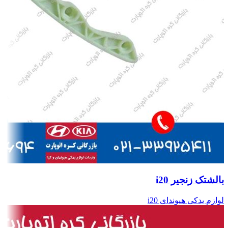
بالشتک زنجیر i20
لوازم یدکی هیوندای i20