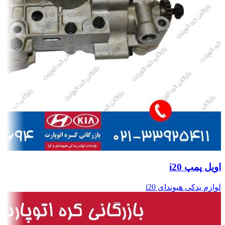
اویل پمپ i20
لوازم یدکی هیوندای i20