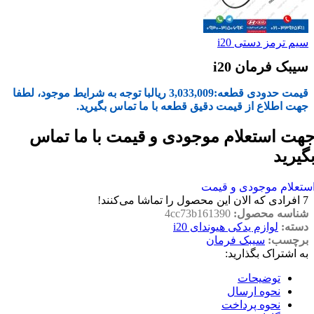
سیم ترمز دستی i20
سیبک فرمان i20
قیمت حدودی قطعه:
3,033,009
ریال
با توجه به شرایط موجود، لطفا
جهت اطلاع از قیمت دقیق قطعه با ما تماس بگیرید.
هت استعلام موجودی و قیمت با ما تماس
گیرید
ستعلام موجودی و قیمت
7
افرادی که الان این محصول را تماشا می‌کنند!
شناسه محصول:
4cc73b161390
دسته:
لوازم یدکی هیوندای i20
برچسب:
سیبک فرمان
به اشتراک بگذارید:
توضیحات
نحوه ارسال
نحوه پرداخت