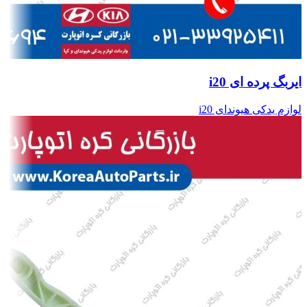
ایربگ پرده ای i20
لوازم یدکی هیوندای i20