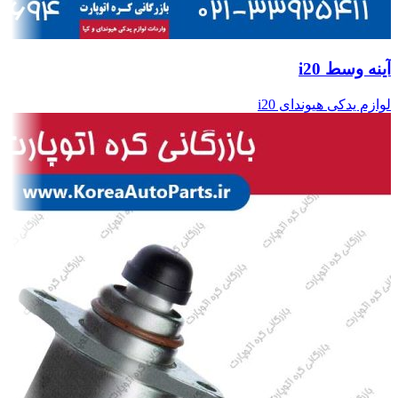
آینه وسط i20
لوازم یدکی هیوندای i20