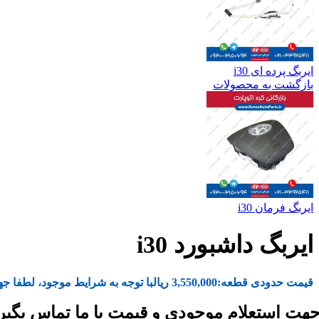
ایربگ پرده ای i30
بازگشت به محصولات
ایربگ فرمان i30
ایربگ داشبورد i30
قیمت حدودی قطعه:
3,550,000
ریال
با توجه به شرایط موجود، لطفا جه
هت استعلام موجودی و قیمت با ما تماس بگیر