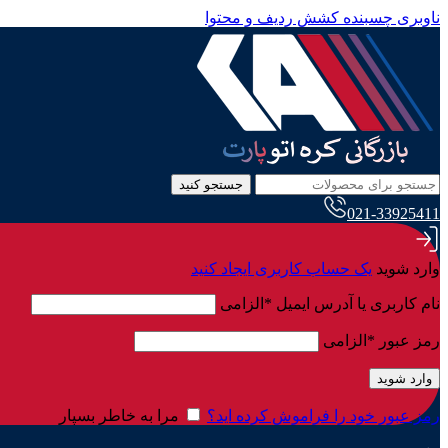
ناوبری چسبنده
کشش ردیف و محتوا
جستجو کنید
021-33925411
وارد شوید
یک حساب کاربری ایجاد کنید
نام کاربری یا آدرس ایمیل
*
الزامی
رمز عبور
*
الزامی
وارد شوید
رمز عبور خود را فراموش کرده اید؟
مرا به خاطر بسپار