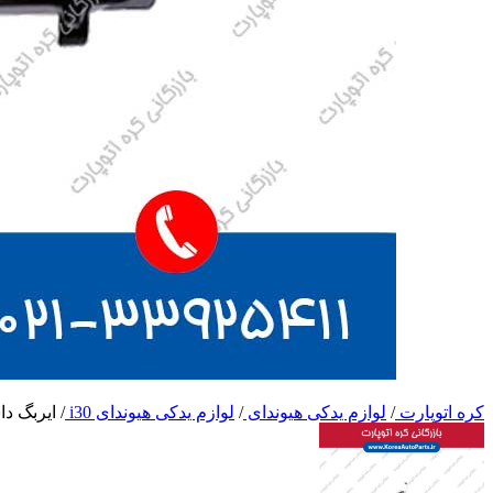
کره اتوپارت
/
لوازم یدکی هیوندای
/
لوازم یدکی هیوندای i30
/
ایربگ داشب