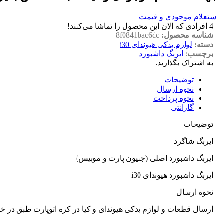
ستعلام موجودی و قیمت
4
افرادی که الان این محصول را تماشا می‌کنند!
شناسه محصول:
8f0841bac6dc
دسته:
لوازم یدکی هیوندای i30
برچسب:
ایربگ داشبورد
به اشتراک بگذارید:
توضیحات
نحوه ارسال
نحوه پرداخت
گارانتی
توضیحات
ایربگ شاگرد
ایربگ داشبورد اصلی (جنیون پارت و موبیس)
ایربگ داشبورد هیوندای i30
نحوه ارسال
ارسال قطعات و لوازم یدکی هیوندای و کیا در کره اتوپارت طبق در 