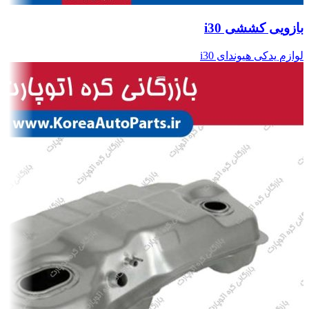
بازویی کششی i30
لوازم یدکی هیوندای i30