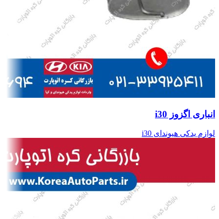
انباری اگزوز i30
لوازم یدکی هیوندای i30