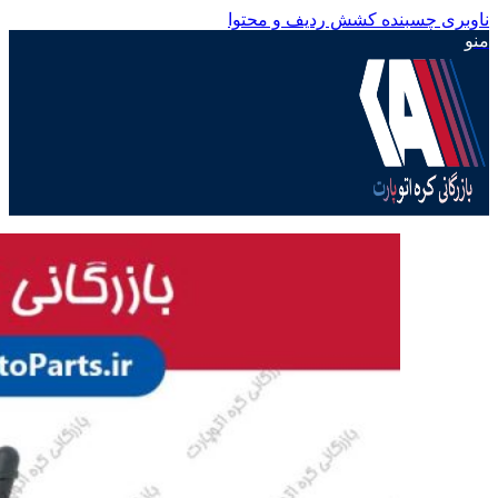
ناوبری چسبنده
کشش ردیف و محتوا
منو