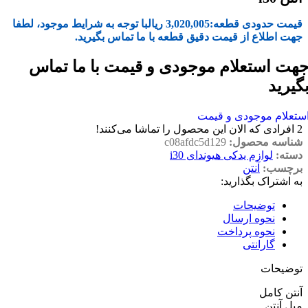
قیمت حدودی قطعه:
3,020,005
ریال
با توجه به شرایط موجود، لطفا
جهت اطلاع از قیمت دقیق قطعه با ما تماس بگیرید.
هت استعلام موجودی و قیمت با ما تماس
گیرید
ستعلام موجودی و قیمت
2
افرادی که الان این محصول را تماشا می‌کنند!
شناسه محصول:
c08afdc5d129
دسته:
لوازم یدکی هیوندای i30
برچسب:
آنتن
به اشتراک بگذارید:
توضیحات
نحوه ارسال
نحوه پرداخت
گارانتی
توضیحات
آنتن کامل
میل آنتن