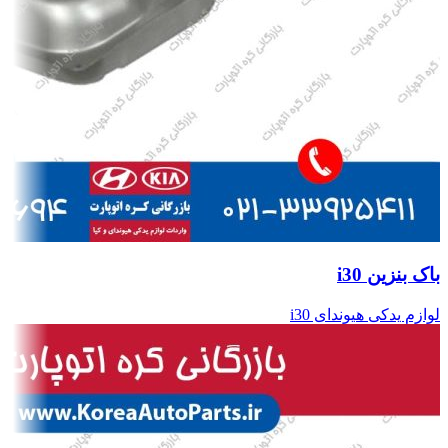
باک بنزین i30
لوازم یدکی هیوندای i30