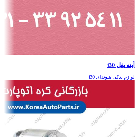
آینه بغل i30
لوازم یدکی هیوندای i30