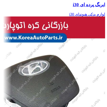
ایربگ پرده ای i30
لوازم یدکی هیوندای i30