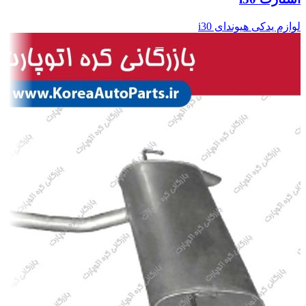
لوازم یدکی هیوندای i30