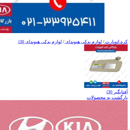
کره اتوپارت
/
لوازم یدکی هیوندای
/
لوازم یدکی هیوندای i30
آفتابگیر i30
بازگشت به محصولات