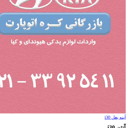
آینه بغل i30
آنتن i30