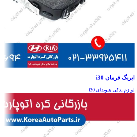
ایربگ فرمان i30
لوازم یدکی هیوندای i30