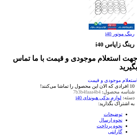
رینگ موتور i40
رینگ زاپاس i40
هت استعلام موجودی و قیمت با ما تماس
گیرید
ستعلام موجودی و قیمت
10
افرادی که الان این محصول را تماشا می‌کنند!
شناسه محصول:
7b3b4faaa4b4
دسته:
لوازم یدکی هیوندای i40
به اشتراک بگذارید:
توضیحات
نحوه ارسال
نحوه پرداخت
گارانتی