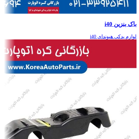
باک بنزین i40
لوازم یدکی هیوندای i40