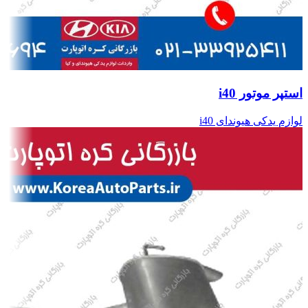
استپر موتور i40
لوازم یدکی هیوندای i40