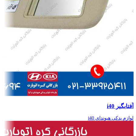
آفتابگیر i40
لوازم یدکی هیوندای i40