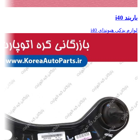
باربند i40
لوازم یدکی هیوندای i40