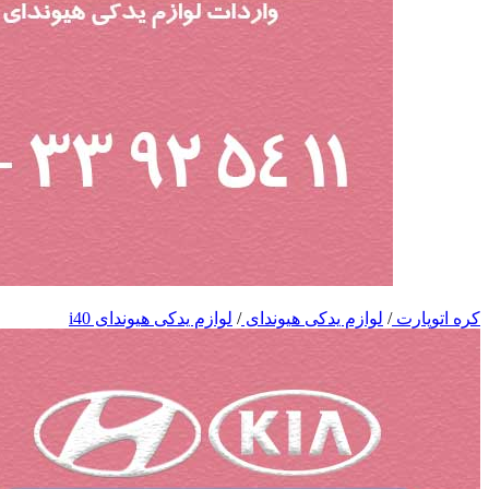
کره اتوپارت
/
لوازم یدکی هیوندای
/
لوازم یدکی هیوندای i40