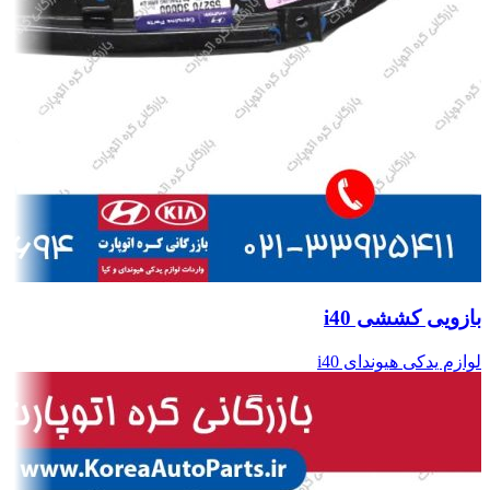
بازویی کششی i40
لوازم یدکی هیوندای i40