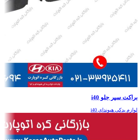
براکت سپر جلو i40
لوازم یدکی هیوندای i40