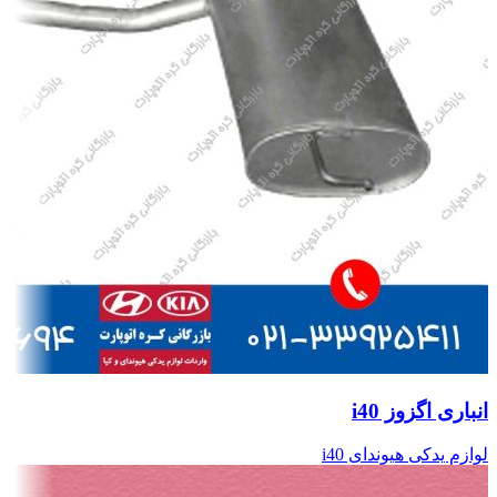
انباری اگزوز i40
لوازم یدکی هیوندای i40