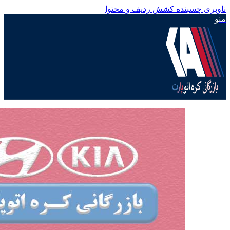
ناوبری چسبنده
کشش ردیف و محتوا
منو