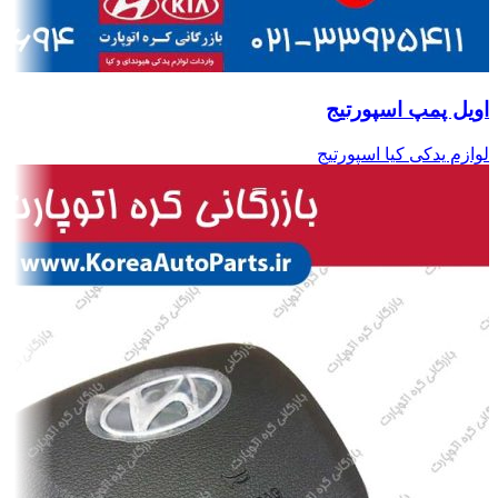
اویل پمپ اسپورتیج
لوازم یدکی کیا اسپورتیج