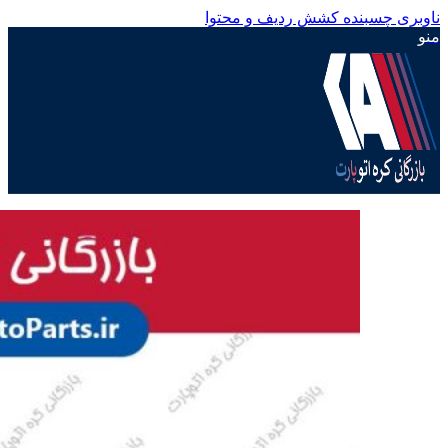
ناوبری چسبنده
کشش ردیف و محتوا
منو