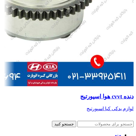
دنده cvvt هوا اسپورتیج
لوازم یدکی کیا اسپورتیج
جستجو کنید
منو