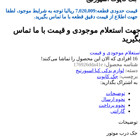
قیمت حدودی قطعه:
7,020,009
ریال
با توجه به شرایط موجود، لطفا
جهت اطلاع از قیمت دقیق قطعه با ما تماس بگیرید.
هت استعلام موجودی و قیمت با ما تماس
گیرید
ستعلام موجودی و قیمت
16
افرادی که الان این محصول را تماشا می‌کنند!
شناسه محصول:
176926dda41e
دسته:
لوازم یدکی کیا اسپورتیج
برچسب:
جک کاپوت
به اشتراک بگذارید:
توضیحات
نحوه ارسال
نحوه پرداخت
گارانتی
توضیحات
جک درب موتور