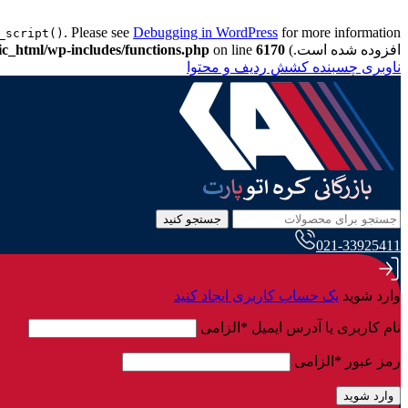
. Please see
Debugging in WordPress
_script()
افزوده شده است.) in
6170
on line
ic_html/wp-includes/functions.php
ناوبری چسبنده
کشش ردیف و محتوا
جستجو کنید
021-33925411
وارد شوید
یک حساب کاربری ایجاد کنید
نام کاربری یا آدرس ایمیل
*
الزامی
رمز عبور
*
الزامی
وارد شوید