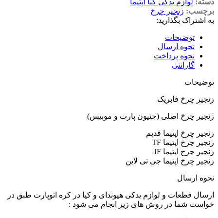
دسته:
لوازم یدکی کیا اپتیما
برچسب:
زنجیر چرخ
به اشتراک بگذارید:
توضیحات
نحوه ارسال
نحوه پرداخت
گارانتی
توضیحات
زنجیر چرخ فابریک
زنجیر چرخ اصلی (جنیون پارت و موبیس)
زنجیر چرخ اپتیما قدیم
زنجیر چرخ اپتیما TF
زنجیر چرخ اپتیما JF
زنجیر چرخ اپتیما جی تی لاین
نحوه ارسال
ارسال قطعات و لوازم یدکی هیوندای و کیا در کره اتوپارت طبق در
خواست شما در روش های زیر انجام می شود :