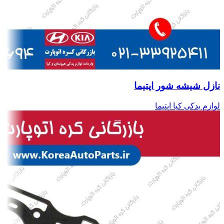
نازل شیشه شور اپتیما
لوازم یدکی کیا اپتیما