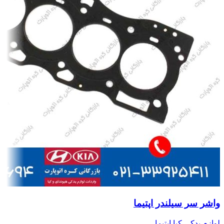
واشر سر سیلندر اپتیما
لوازم یدکی کیا اپتیما