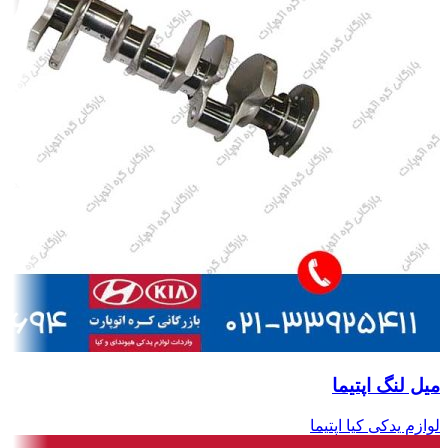
میل لنگ اپتیما
لوازم یدکی کیا اپتیما