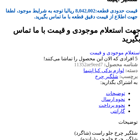
قیمت حدودی قطعه:
8,042,002
ریال
با توجه به شرایط موجود، لطفا
جهت اطلاع از قیمت دقیق قطعه با ما تماس بگیرید.
هت استعلام موجودی و قیمت با ما تماس
گیرید
ستعلام موجودی و قیمت
5
افرادی که الان این محصول را تماشا می‌کنند!
شناسه محصول:
11352ae9eed7
دسته:
لوازم یدکی کیا اپتیما
برچسب:
شلگیر چرخ
به اشتراک بگذارید:
توضیحات
نحوه ارسال
نحوه پرداخت
گارانتی
توضیحات
شلگیر چرخ جلو راست (شاگرد)
شلگیر چرخ جلو چپ (راننده)