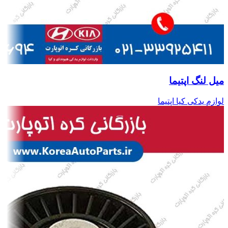
میل لنگ اپتیما
لوازم یدکی کیا اپتیما