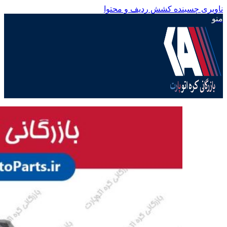
ناوبری چسبنده
کشش ردیف و محتوا
منو