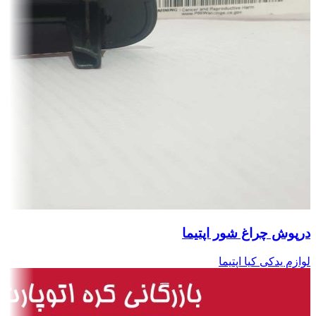
درپوش چراغ شور اپتیما
لوازم یدکی کیا اپتیما