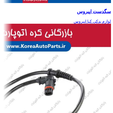
سگدست اپیروس
لوازم یدکی کیا اپیروس