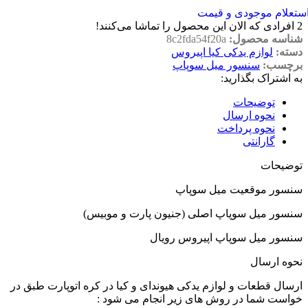
ستعلام موجودی و قیمت
2
افرادی که الان این محصول را تماشا می‌کنند!
شناسه محصول:
8c2fda54f20a
دسته:
لوازم یدکی کیا اپیروس
برچسب:
سنسور میل سوپاپ
به اشتراک بگذارید:
توضیحات
نحوه ارسال
نحوه پرداخت
گارانتی
توضیحات
سنسور موقعیت میل سوپاپ
سنسور میل سوپاپ اصلی (جنیون پارت و موبیس)
سنسور میل سوپاپ اپیروس رویال
نحوه ارسال
ارسال قطعات و لوازم یدکی هیوندای و کیا در کره اتوپارت طبق در
خواست شما در روش های زیر انجام می شود :