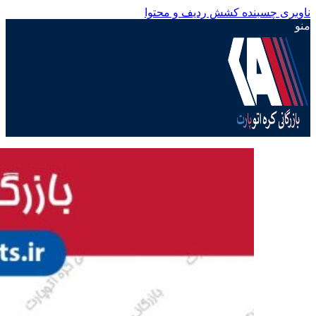
ناوبری چسبنده
کشش ردیف و محتوا
منو