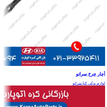
آچار چرخ سراتو
لوازم یدکی کیا سراتو