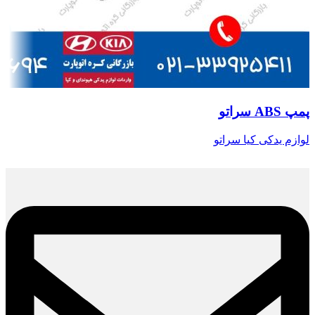
پمپ ABS سراتو
لوازم یدکی کیا سراتو