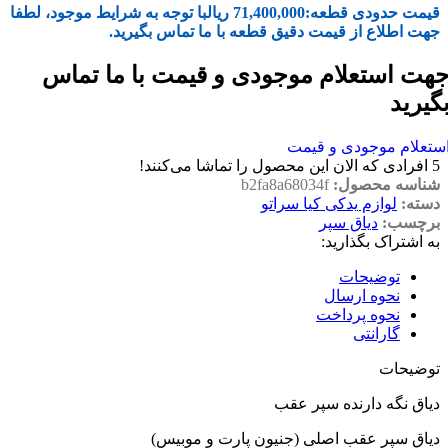
قیمت حدودی قطعه:
71,400,000
ریال
با توجه به شرایط موجود، لطفا
جهت اطلاع از قیمت دقیق قطعه با ما تماس بگیرید.
هت استعلام موجودی و قیمت با ما تماس
گیرید
ستعلام موجودی و قیمت
5
افرادی که الان این محصول را تماشا می‌کنند!
شناسه محصول:
b2fa8a68034f
دسته:
لوازم یدکی کیا سراتو
برچسب:
دیاق سپر
به اشتراک بگذارید:
توضیحات
نحوه ارسال
نحوه پرداخت
گارانتی
توضیحات
دیاق نگه دارنده سپر عقب
دیاق سپر عقب اصلی (جنیون پارت و موبیس)