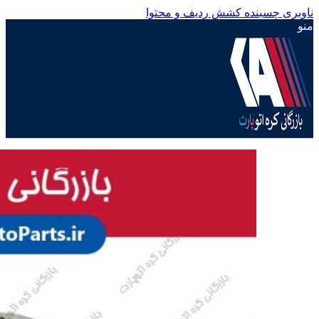
ناوبری چسبنده
کشش ردیف و محتوا
منو