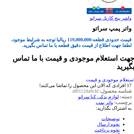
واشر پیچ کارتل سراتو
واتر پمپ سراتو
قیمت حدودی قطعه:
119,000,000
ریال
با توجه به شرایط موجود،
لطفا جهت اطلاع از قیمت دقیق قطعه با ما تماس بگیرید.
هت استعلام موجودی و قیمت با ما تماس
گیرید
ستعلام موجودی و قیمت
17
افرادی که الان این محصول را تماشا می‌کنند!
شناسه محصول:
d8f112da9cfd
دسته:
لوازم یدکی کیا سراتو
برچسب:
واتر پمپ
به اشتراک بگذارید:
توضیحات
نحوه ارسال
نحوه پرداخت