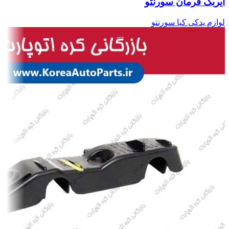
ایربگ فرمان سورنتو
لوازم یدکی کیا سورنتو