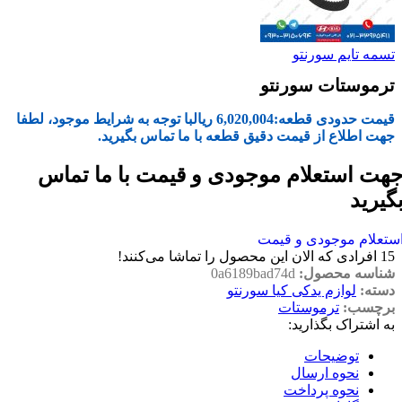
تسمه تایم سورنتو
ترموستات سورنتو
قیمت حدودی قطعه:
6,020,004
ریال
با توجه به شرایط موجود، لطفا
جهت اطلاع از قیمت دقیق قطعه با ما تماس بگیرید.
هت استعلام موجودی و قیمت با ما تماس
گیرید
ستعلام موجودی و قیمت
15
افرادی که الان این محصول را تماشا می‌کنند!
شناسه محصول:
0a6189bad74d
دسته:
لوازم یدکی کیا سورنتو
برچسب:
ترموستات
به اشتراک بگذارید:
توضیحات
نحوه ارسال
نحوه پرداخت