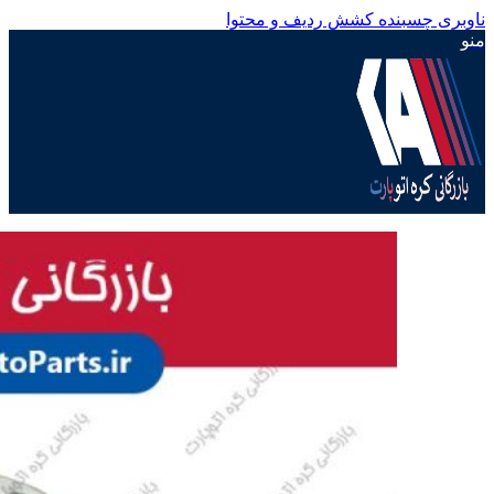
ناوبری چسبنده
کشش ردیف و محتوا
منو