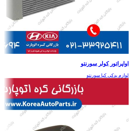
اواپراتور کولر سورنتو
لوازم یدکی کیا سورنتو