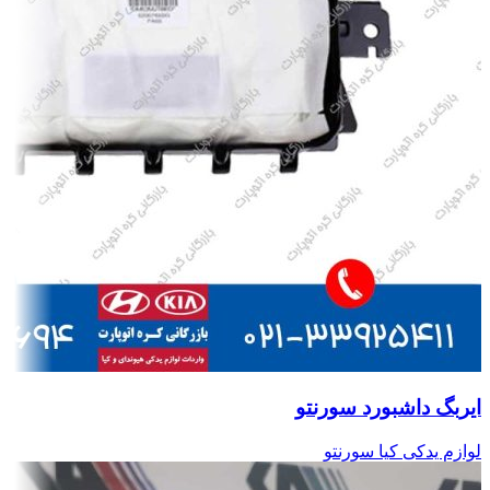
ایربگ داشبورد سورنتو
لوازم یدکی کیا سورنتو