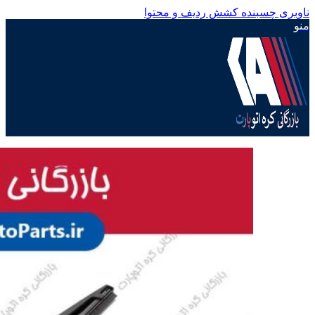
ناوبری چسبنده
کشش ردیف و محتوا
منو