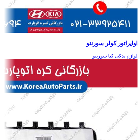
اواپراتور کولر سورنتو
لوازم یدکی کیا سورنتو