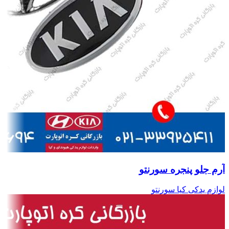
آرم جلو پنجره سورنتو
لوازم یدکی کیا سورنتو