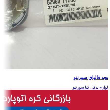
بچه قالپاق سورنتو
لوازم یدکی کیا سورنتو