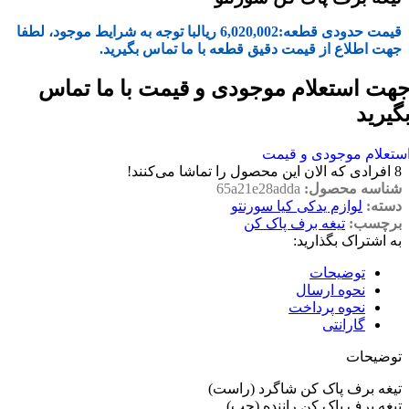
قیمت حدودی قطعه:
6,020,002
ریال
با توجه به شرایط موجود، لطفا
جهت اطلاع از قیمت دقیق قطعه با ما تماس بگیرید.
هت استعلام موجودی و قیمت با ما تماس
گیرید
ستعلام موجودی و قیمت
8
افرادی که الان این محصول را تماشا می‌کنند!
شناسه محصول:
65a21e28adda
دسته:
لوازم یدکی کیا سورنتو
برچسب:
تیغه برف پاک کن
به اشتراک بگذارید:
توضیحات
نحوه ارسال
نحوه پرداخت
گارانتی
توضیحات
تیغه برف پاک کن شاگرد (راست)
تیغه برف پاک کن راننده (چپ)