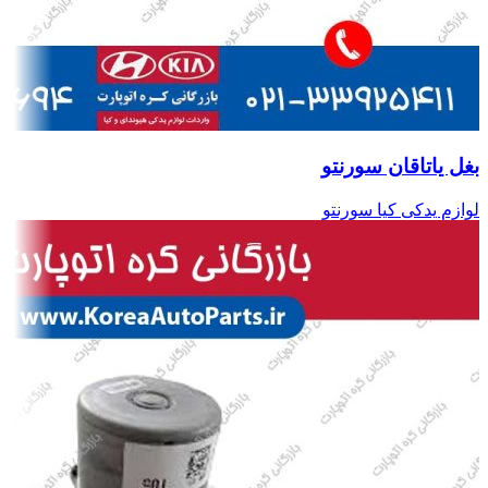
بغل یاتاقان سورنتو
لوازم یدکی کیا سورنتو