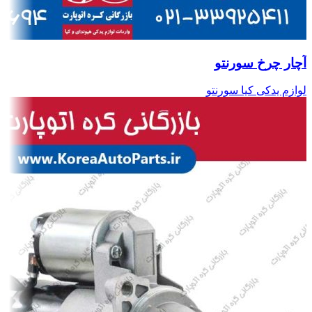
آچار چرخ سورنتو
لوازم یدکی کیا سورنتو