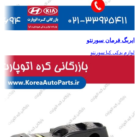
ایربگ فرمان سورنتو
لوازم یدکی کیا سورنتو