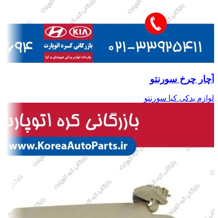
آچار چرخ سورنتو
لوازم یدکی کیا سورنتو