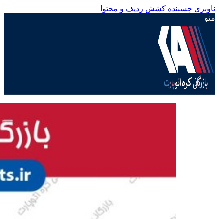
ناوبری چسبنده
کشش ردیف و محتوا
منو