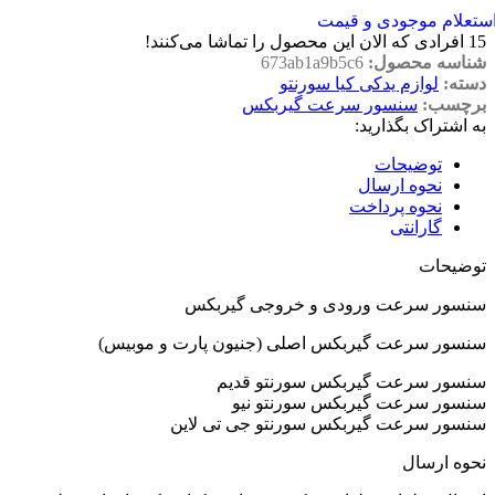
ستعلام موجودی و قیمت
15
افرادی که الان این محصول را تماشا می‌کنند!
شناسه محصول:
673ab1a9b5c6
دسته:
لوازم یدکی کیا سورنتو
برچسب:
سنسور سرعت گیربکس
به اشتراک بگذارید:
توضیحات
نحوه ارسال
نحوه پرداخت
گارانتی
توضیحات
سنسور سرعت ورودی و خروجی گیربکس
سنسور سرعت گیربکس اصلی (جنیون پارت و موبیس)
سنسور سرعت گیربکس سورنتو قدیم
سنسور سرعت گیربکس سورنتو نیو
سنسور سرعت گیربکس سورنتو جی تی لاین
نحوه ارسال