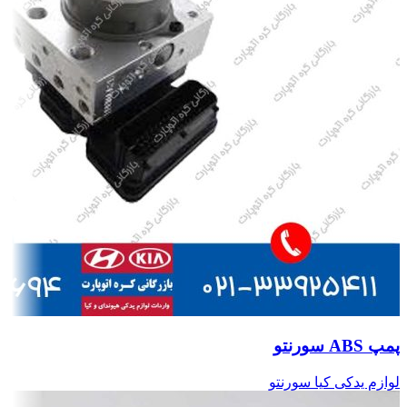
پمپ ABS سورنتو
لوازم یدکی کیا سورنتو