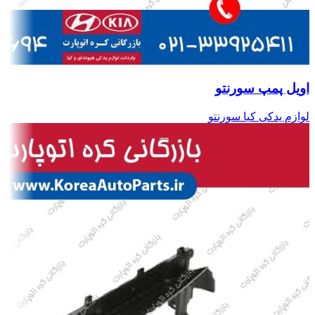
اویل پمپ سورنتو
لوازم یدکی کیا سورنتو