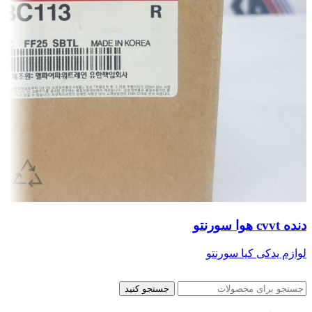
دنده cvvt هوا سورنتو
لوازم یدکی کیا سورنتو
جستجو کنید