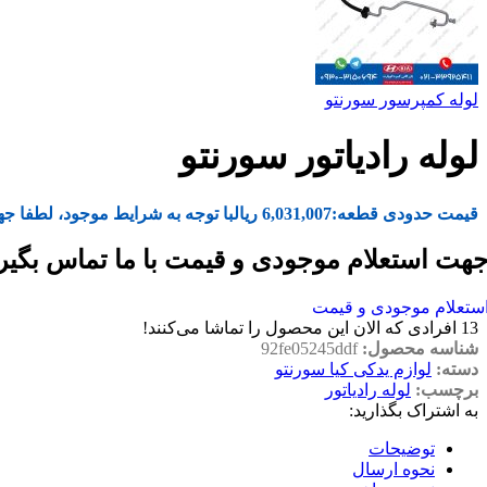
لوله کمپرسور سورنتو
لوله رادیاتور سورنتو
قیمت حدودی قطعه:
6,031,007
ریال
با توجه به شرایط موجود، لطفا جه
هت استعلام موجودی و قیمت با ما تماس بگیر
ستعلام موجودی و قیمت
13
افرادی که الان این محصول را تماشا می‌کنند!
شناسه محصول:
92fe05245ddf
دسته:
لوازم یدکی کیا سورنتو
برچسب:
لوله رادیاتور
به اشتراک بگذارید:
توضیحات
نحوه ارسال