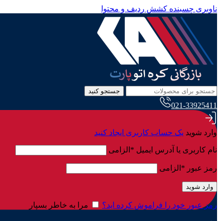
ناوبری چسبنده
کشش ردیف و محتوا
جستجو کنید
021-33925411
وارد شوید
یک حساب کاربری ایجاد کنید
نام کاربری یا آدرس ایمیل
*
الزامی
رمز عبور
*
الزامی
وارد شوید
رمز عبور خود را فراموش کرده اید؟
مرا به خاطر بسپار