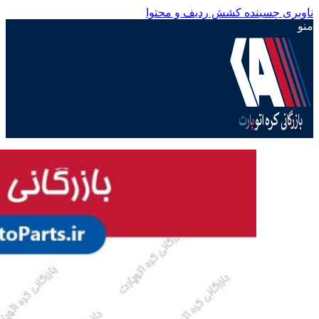
ناوبری چسبنده
کشش ردیف و محتوا
منو