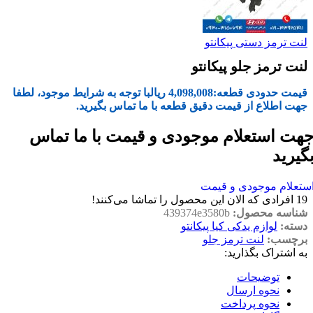
لنت ترمز دستی پیکانتو
لنت ترمز جلو پیکانتو
قیمت حدودی قطعه:
4,098,008
ریال
با توجه به شرایط موجود، لطفا
جهت اطلاع از قیمت دقیق قطعه با ما تماس بگیرید.
هت استعلام موجودی و قیمت با ما تماس
گیرید
ستعلام موجودی و قیمت
19
افرادی که الان این محصول را تماشا می‌کنند!
شناسه محصول:
439374e3580b
دسته:
لوازم یدکی کیا پیکانتو
برچسب:
لنت ترمز جلو
به اشتراک بگذارید:
توضیحات
نحوه ارسال
نحوه پرداخت