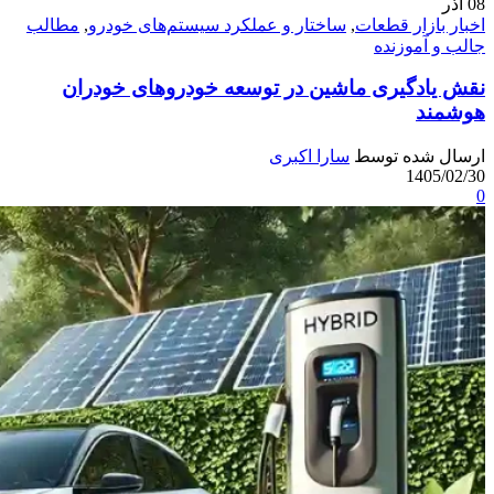
08
آذر
اخبار بازار قطعات
,
ساختار و عملکرد سیستم‌های خودرو
,
مطالب
جالب و آموزنده
نقش یادگیری ماشین در توسعه خودروهای خودران
هوشمند
ارسال شده توسط
سارا اکبری
1405/02/30
0