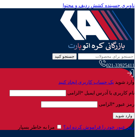
ناوبری چسبنده
کشش ردیف و محتوا
جستجو کنید
021-33925411
وارد شوید
یک حساب کاربری ایجاد کنید
نام کاربری یا آدرس ایمیل
*
الزامی
رمز عبور
*
الزامی
وارد شوید
رمز عبور خود را فراموش کرده اید؟
مرا به خاطر بسپار