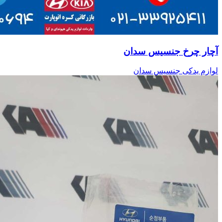
آچار چرخ جنسیس سدان
لوازم یدکی جنسیس سدان