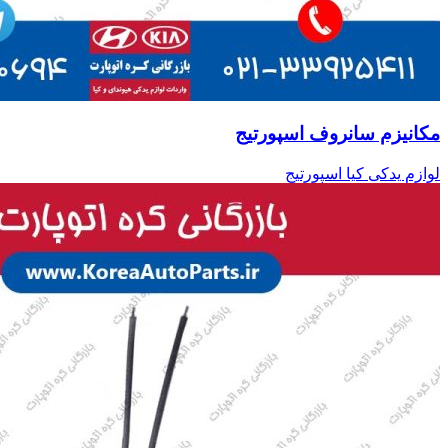
مکانیزم سانروف اسپورتیج
لوازم یدکی کیا اسپورتیج