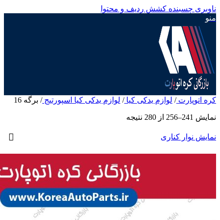
ناوبری چسبنده
کشش ردیف و محتوا
منو
کره اتوپارت
/
لوازم یدکی کیا
/
لوازم یدکی کیا اسپورتیج
/
برگه 16
نمایش 241–256 از 280 نتیجه
نمایش نوار کناری