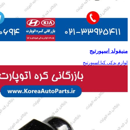
منیفولد اسپورتیج
لوازم یدکی کیا اسپورتیج