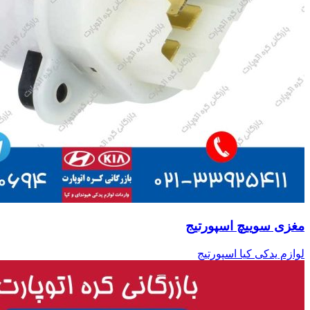
مغزی سوییچ اسپورتیج
لوازم یدکی کیا اسپورتیج