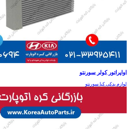
اواپراتور کولر سورنتو
لوازم یدکی کیا سورنتو