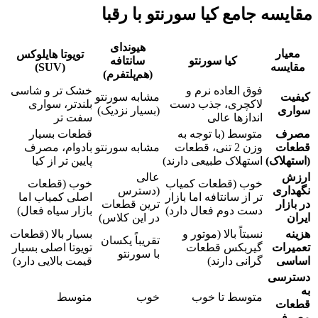
مقایسه جامع کیا سورنتو با رقبا
هیوندای
معیار
تویوتا هایلوکس
کیا سورنتو
سانتافه
مقایسه
(SUV)
(هم‌پلتفرم)
فوق‌ العاده نرم و
خشک‌ تر و شاسی‌
کیفیت
مشابه سورنتو
لاکچری، جذب دست
بلندتر، سواری
سواری
(بسیار نزدیک)
اندازها عالی
سفت‌ تر
مصرف
متوسط (با توجه به
قطعات بسیار
قطعات
وزن 2 تنی، قطعات
مشابه سورنتو
بادوام، مصرف
(استهلاک)
استهلاک طبیعی دارند)
پایین‌ تر از کیا
ارزش
عالی
خوب (قطعات کمیاب‌
خوب (قطعات
نگهداری
(دسترس
تر از سانتافه اما بازار
اصلی کمیاب اما
در بازار
ترین قطعات
دست دوم فعال دارد)
بازار سیاه فعال)
ایران
در این کلاس)
هزینه
نسبتاً بالا (موتور و
بسیار بالا (قطعات
تقریباً یکسان
تعمیرات
گیربکس قطعات
تویوتا اصلی بسیار
با سورنتو
اساسی
گرانی دارند)
قیمت بالایی دارد)
دسترسی
به
متوسط تا خوب
خوب
متوسط
قطعات
مصرفی