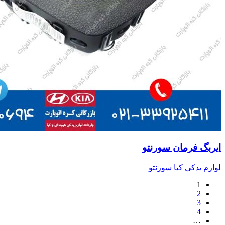
ایربگ فرمان سورنتو
لوازم یدکی کیا سورنتو
1
2
3
4
…