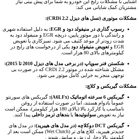
آشنایی با مشکلات رایج این خودرو به شما برای پیش‌ بینی نیاز
مشتریان کمک شایانی می‌ کند:
مشکلات موتوری (نسل‌ های دیزل 2.2 CRDi):
رسوب‌ گذاری در منیفولد دود و EGR:
به دلیل استفاده شهری
و رانندگی با دور موتور پایین، دریچه EGR و منیفولد دود به
شدت زودتر از موعد کثیف می‌ شود. تمیزکاری یا تعویض
EGR و
تعویض منیفولد دود
یکی از درخواست‌ های رایج در
کیلومترهای بالای 80 هزار است.
شکستن فنر سوپاپ (در برخی مدل‌ های دیزل 2010 تا 2015):
مشکل شناخته شده در موتور 2.2 CRDi که در صورت بی‌
توجهی منجر به خرابی کامل موتور می‌ شود.
مشکلات گیربکس و کلاچ:
گیربکس 6 سرعته اتوماتیک (A6LFx):
گیربکس‌ های سورنتو
عموماً بادوام هستند، اما در صورت استفاده از روغن
نامناسب یا کارکرد بالا (بالای 180 هزار کیلومتر)، ممکن است
نیاز به تعویض
سولنوئیدها
یا
بندهای ترمز داخلی
پیدا کنند.
گیربکس DCT دوکلاچه (در مدل‌ های هیبرید):
در مدل‌ های
جدیدتر هیبرید، کلاچ‌ های تر (Wet Clutch) ممکن است بعد از
کیلومتر بالا دچار لرزش و سایش شوند
.