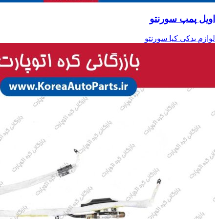
اویل پمپ سورنتو
لوازم یدکی کیا سورنتو