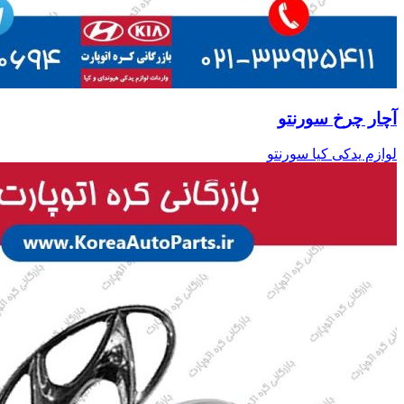
آچار چرخ سورنتو
لوازم یدکی کیا سورنتو