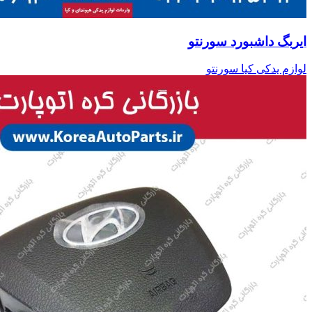
ایربگ داشبورد سورنتو
لوازم یدکی کیا سورنتو