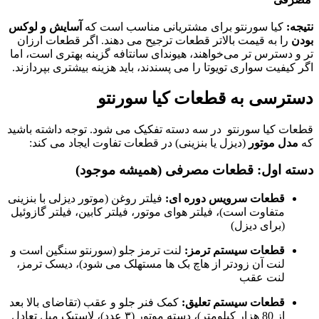
نتیجه:
کیا سورنتو برای مشتریانی مناسب است که
آسایش و لوکس
بودن
را به قیمت بالاتر قطعات ترجیح می‌ دهند. اگر قطعات ارزان‌
تر و دسترس‌ تر می‌خواهند، هیوندای سانتافه گزینه بهتری است، اما
اگر کیفیت سواری تویوتا را می‌ پسندند، باید هزینه بیشتری بپردازند.
دسترسی به قطعات کیا سورنتو
قطعات کیا سورنتو در سه دسته تفکیک می شود. توجه داشته باشید
که
مدل موتور
(دیزل یا بنزینی) در قطعات تفاوت ایجاد می‌ کند:
دسته اول: قطعات مصرفی (همیشه موجود)
قطعات سرویس دوره‌ ای:
فیلتر روغن (موتور دیزلی با بنزینی
متفاوت است)، فیلتر هوای موتور، فیلتر کابین، فیلتر گازوئیل
(برای دیزل)
قطعات سیستم ترمز:
لنت ترمز جلو (سورنتو سنگین است و
لنت آن زودتر از هاچ‌ بک‌ ها مستهلک می‌ شود)، دیسک ترمز،
لنت عقب
قطعات سیستم تعلیق:
کمک فنر جلو و عقب (تقاضای بالا بعد
از 80 هزار کیلومتر)، دسته موتور (۳ عدد)، لاستیک میل تعادل