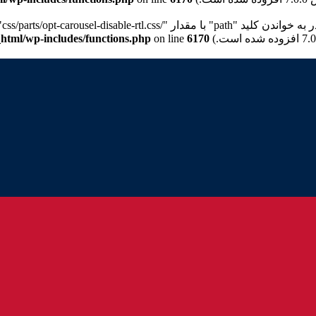
p" با مقدار "/css/parts/opt-carousel-disable-rtl.css" برای برگه شیوه‌نامه "wd-opt-carousel-disable" نیستیم. Please see
html/wp-includes/functions.php
on line
6170