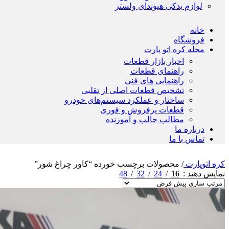
لوازم یدکی هیوندای ولستر
خانه
فروشگاه
مجله کره اتو پارت
اخبار بازار قطعات
راهنمای قطعات
راهنمایی های فنی
تشخیص قطعات اصلی از تقلبی
ساختار و عملکرد سیستم‌های خودرو
قطعات پرفروش و فوری
مطالب جالب و آموزنده
درباره ما
تماس با ما
کره اتوپارت
/
محصولات برچسب خورده “کاور چراغ شور”
48
32
24
16
نمایش دهید