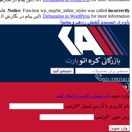
incorrectly
: Function wp_maybe_inline_styles was called
Notice
. قادر به خواندن کلید "ath
for more information. (این پیام در نگارش 7.0.0 افزوده شده است.) in
Debugging in WordPress
ناوبری چسبنده
کشش ردیف و محتوا
جستجو کنید
021-33925411
وارد شوید
یک حساب کاربری ایجاد کنید
نام کاربری یا آدرس ایمیل
*
الزامی
رمز عبور
*
الزامی
وارد شوید