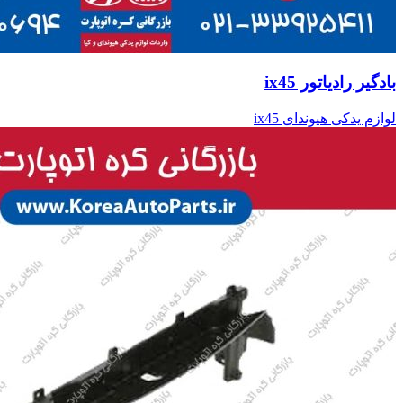
بادگیر رادیاتور ix45
لوازم یدکی هیوندای ix45