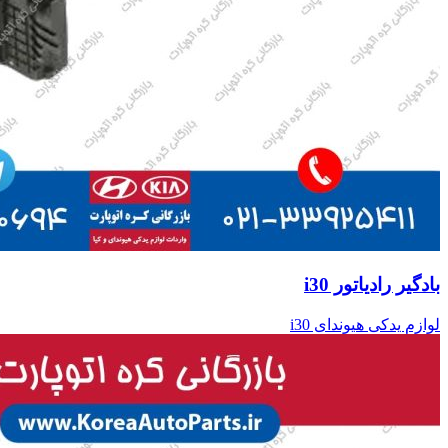
بادگیر رادیاتور i30
لوازم یدکی هیوندای i30