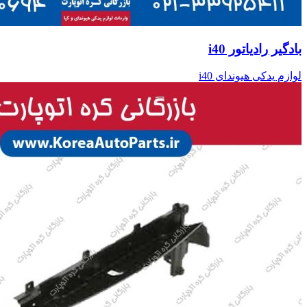
بادگیر رادیاتور i40
لوازم یدکی هیوندای i40