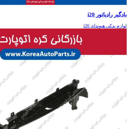
بادگیر رادیاتور i20
لوازم یدکی هیوندای i20