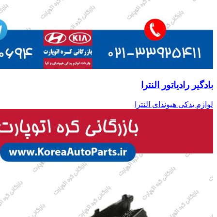
بادگیر رادیاتور النترا
لوازم یدکی هیوندای النترا