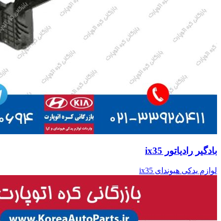
بادگیر رادیاتور ix35
لوازم یدکی هیوندای ix35