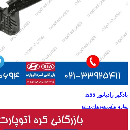
بادگیر رادیاتور ix55
لوازم یدکی هیوندای ix55