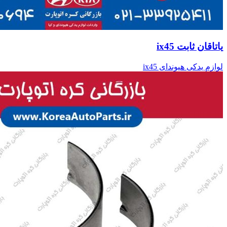
یاتاقان ثابت ix45
لوازم یدکی هیوندای ix45