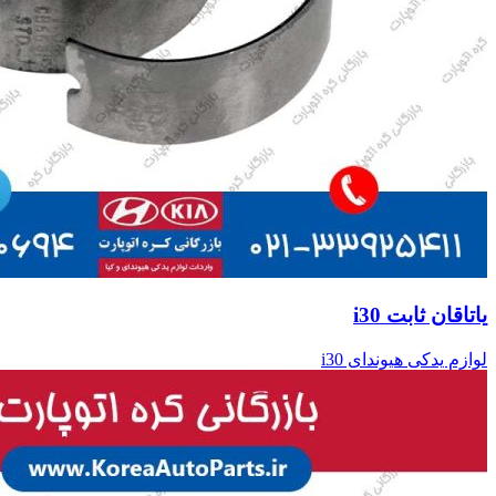
یاتاقان ثابت i30
لوازم یدکی هیوندای i30