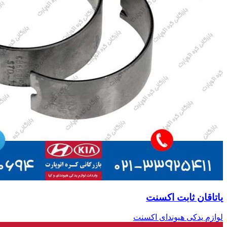
یاتاقان ثابت اکسنت
لوازم یدکی هیوندای اکسنت