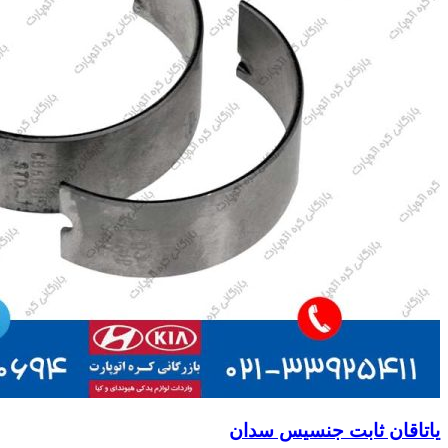
یاتاقان ثابت جنسیس سدان