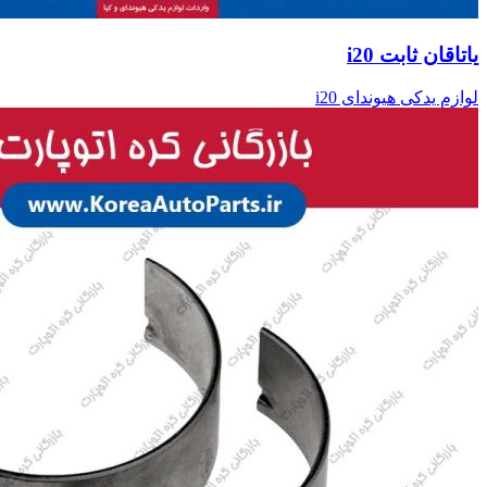
یاتاقان ثابت i20
لوازم یدکی هیوندای i20