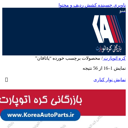
ناوبری چسبنده
کشش ردیف و محتوا
منو
کره اتوپارت
/
محصولات برچسب خورده “یاتاقان”
نمایش 1–16 از 56 نتیجه
نمایش نوار کناری