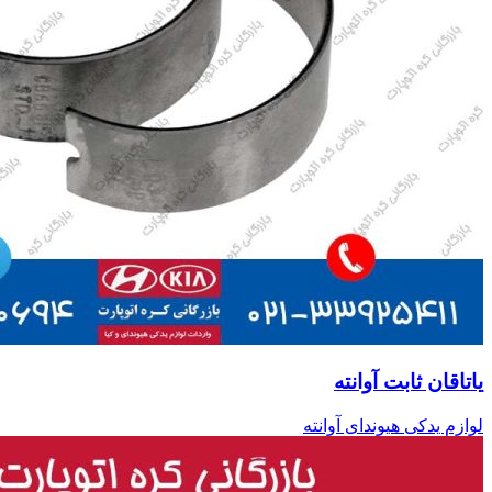
یاتاقان ثابت آوانته
لوازم یدکی هیوندای آوانته