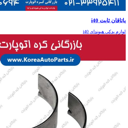
یاتاقان ثابت i40
لوازم یدکی هیوندای i40