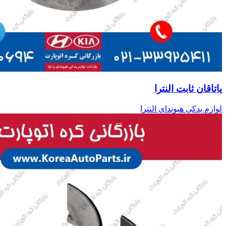
یاتاقان ثابت النترا
لوازم یدکی هیوندای النترا