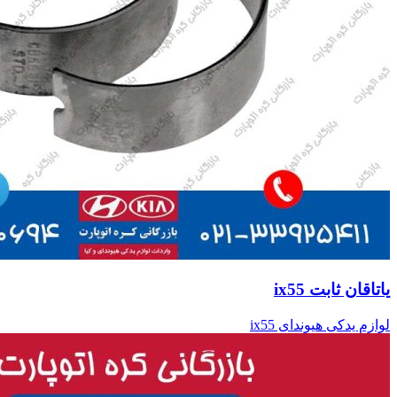
یاتاقان ثابت ix55
لوازم یدکی هیوندای ix55