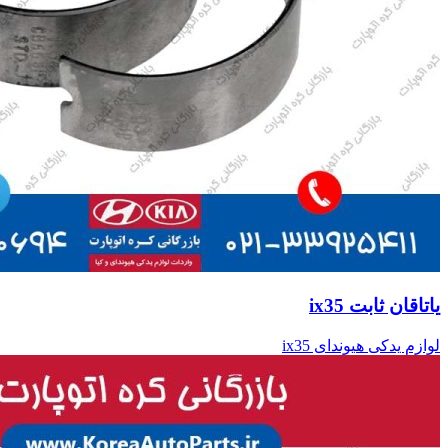
یاتاقان ثابت ix35
لوازم یدکی هیوندای ix35