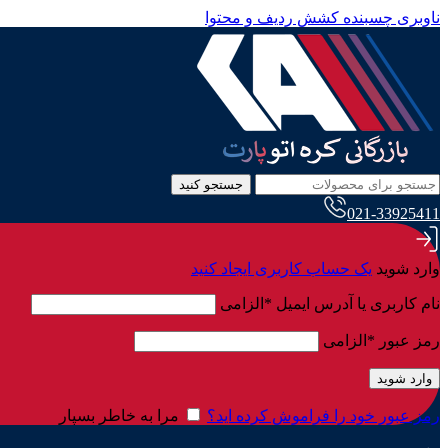
ناوبری چسبنده
کشش ردیف و محتوا
جستجو کنید
021-33925411
وارد شوید
یک حساب کاربری ایجاد کنید
نام کاربری یا آدرس ایمیل
*
الزامی
رمز عبور
*
الزامی
وارد شوید
رمز عبور خود را فراموش کرده اید؟
مرا به خاطر بسپار