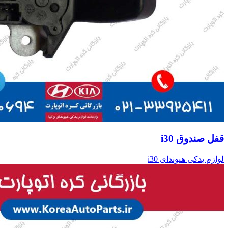
قفل صندوق i30
لوازم یدکی هیوندای i30