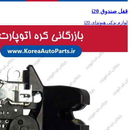
قفل صندوق i20
لوازم یدکی هیوندای i20