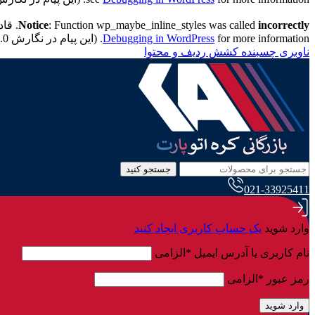
incorrectly
: Function wp_maybe_inline_styles was called
Notice
. قادر به خواندن کلید "ath
for more information. (این پیام در نگارش 7.0.0 افزوده شده است.) in
Debugging in WordPress
ناوبری چسبنده
کشش ردیف و محتوا
جستجو کنید
021-33925411
وارد شوید
یک حساب کاربری ایجاد کنید
نام کاربری یا آدرس ایمیل
*
الزامی
رمز عبور
*
الزامی
وارد شوید