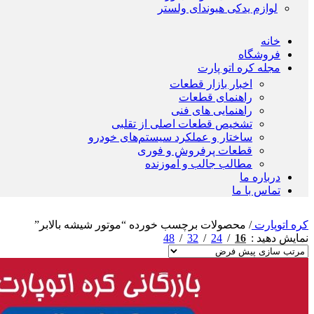
لوازم یدکی هیوندای ولستر
خانه
فروشگاه
مجله کره اتو پارت
اخبار بازار قطعات
راهنمای قطعات
راهنمایی های فنی
تشخیص قطعات اصلی از تقلبی
ساختار و عملکرد سیستم‌های خودرو
قطعات پرفروش و فوری
مطالب جالب و آموزنده
درباره ما
تماس با ما
کره اتوپارت
/
محصولات برچسب خورده “موتور شیشه بالابر”
48
32
24
16
نمایش دهید