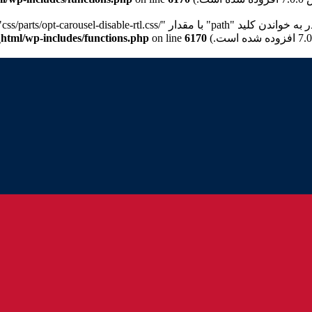
p" با مقدار "/css/parts/opt-carousel-disable-rtl.css" برای برگه شیوه‌نامه "wd-opt-carousel-disable" نیستیم. Please see
html/wp-includes/functions.php
on line
6170