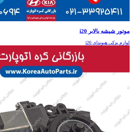
موتور شیشه بالابر i20
لوازم یدکی هیوندای i20