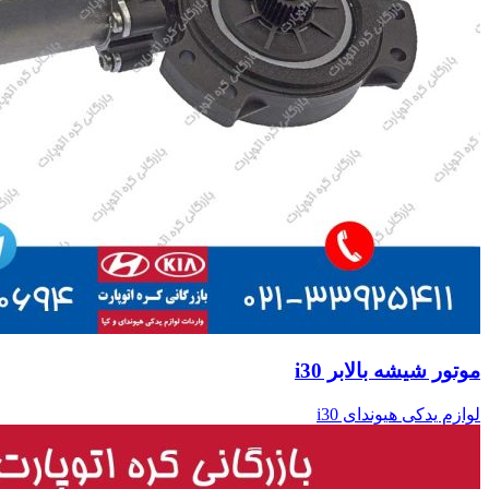
موتور شیشه بالابر i30
لوازم یدکی هیوندای i30