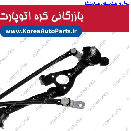
لوازم یدکی هیوندای i20