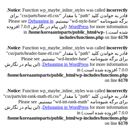
.
Notice
: Function wp_maybe_inline_styles was called
incorrectly
قادر به خواندن کلید "path" با مقدار "/css/parts/base-rtl.css" برای
برگه شیوه‌نامه "wd-style-base" نیستیم. Please see
Debugging in
WordPress
for more information. (این پیام در نگارش 7.0.0 افزوده
شده است.) in
/home/koreaautoparts/public_html/wp-
includes/functions.php
on line
6170
.
Notice
: Function wp_maybe_inline_styles was called
incorrectly
قادر به خواندن کلید "path" با مقدار "/css/parts/header-base-rtl.css"
برای برگه شیوه‌نامه "wd-header-base" نیستیم. Please see
Debugging in WordPress
for more information. (این پیام در نگارش
7.0.0 افزوده شده است.) in
/home/koreaautoparts/public_html/wp-includes/functions.php
on line
6170
.
Notice
: Function wp_maybe_inline_styles was called
incorrectly
قادر به خواندن کلید "path" با مقدار "/css/parts/int-rank-math-rtl.css"
برای برگه شیوه‌نامه "wd-int-rank-math" نیستیم. Please see
Debugging in WordPress
for more information. (این پیام در نگارش
7.0.0 افزوده شده است.) in
/home/koreaautoparts/public_html/wp-includes/functions.php
on line
6170