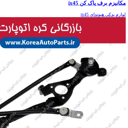
مکانیزم برف پاک کن ix45
لوازم یدکی هیوندای ix45