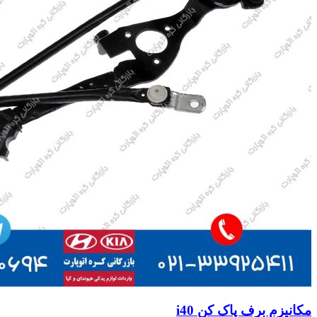
مکانیزم برف پاک کن i40