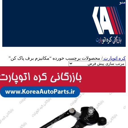
منو
کره اتوپارت
/
محصولات برچسب خورده “مکانیزم برف پاک کن”