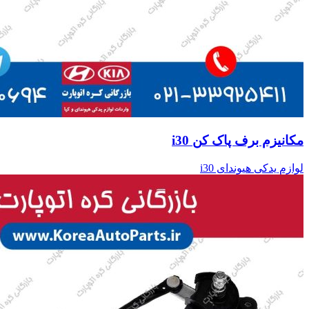
مکانیزم برف پاک کن i30
لوازم یدکی هیوندای i30