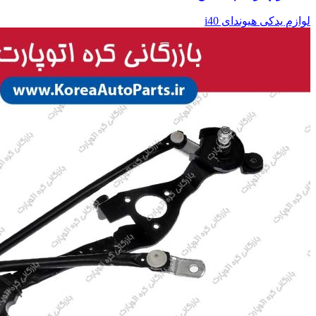
لوازم یدکی هیوندای i40