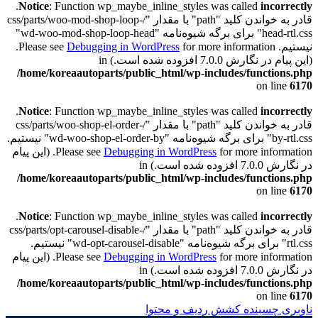
.
Notice
: Function wp_maybe_inline_styles was called
incorrectly
قادر به خواندن کلید "path" با مقدار "/css/parts/woo-mod-shop-loop-
head-rtl.css" برای برگه شیوه‌نامه "wd-woo-mod-shop-loop-head"
نیستیم. Please see
Debugging in WordPress
for more information.
(این پیام در نگارش 7.0.0 افزوده شده است.) in
/home/koreaautoparts/public_html/wp-includes/functions.php
on line
6170
.
Notice
: Function wp_maybe_inline_styles was called
incorrectly
قادر به خواندن کلید "path" با مقدار "/css/parts/woo-shop-el-order-
by-rtl.css" برای برگه شیوه‌نامه "wd-woo-shop-el-order-by" نیستیم.
Debugging in WordPress
Please see
for more information. (این پیام
در نگارش 7.0.0 افزوده شده است.) in
/home/koreaautoparts/public_html/wp-includes/functions.php
on line
6170
.
Notice
: Function wp_maybe_inline_styles was called
incorrectly
قادر به خواندن کلید "path" با مقدار "/css/parts/opt-carousel-disable-
rtl.css" برای برگه شیوه‌نامه "wd-opt-carousel-disable" نیستیم.
Debugging in WordPress
Please see
for more information. (این پیام
در نگارش 7.0.0 افزوده شده است.) in
/home/koreaautoparts/public_html/wp-includes/functions.php
on line
6170
ناوبری چسبنده
کشش ردیف و محتوا