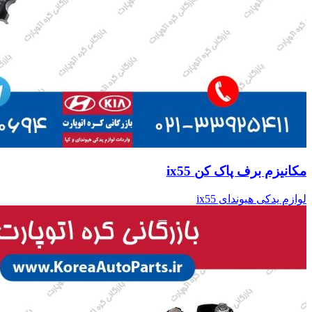
مکانیزم برف پاک کن ix55
لوازم یدکی هیوندای ix55