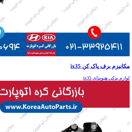
مکانیزم برف پاک کن ix35
لوازم یدکی هیوندای ix35