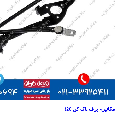
مکانیزم برف پاک کن i20