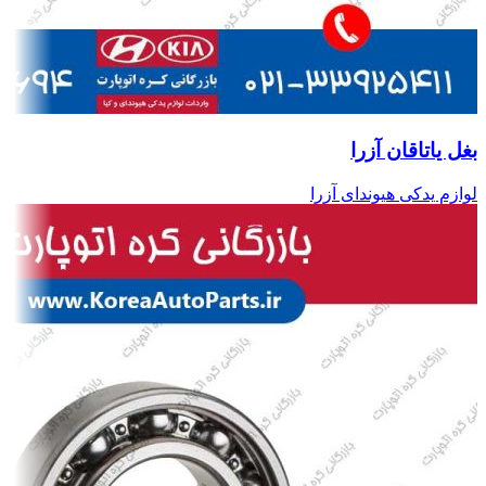
بغل یاتاقان آزرا
لوازم یدکی هیوندای آزرا