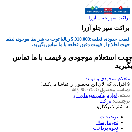
براکت سپر عقب آزرا
براکت سپر جلو آزرا
قیمت حدودی قطعه:
5,010,008
ریال
با توجه به شرایط موجود، لطفا
جهت اطلاع از قیمت دقیق قطعه با ما تماس بگیرید.
هت استعلام موجودی و قیمت با ما تماس
گیرید
ستعلام موجودی و قیمت
9
افرادی که الان این محصول را تماشا می‌کنند!
شناسه محصول:
a4d5a88cb983
دسته:
لوازم یدکی هیوندای آزرا
برچسب:
براکت
به اشتراک بگذارید:
توضیحات
نحوه ارسال
نحوه پرداخت