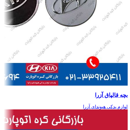
بچه قالپاق آزرا
لوازم یدکی هیوندای آزرا