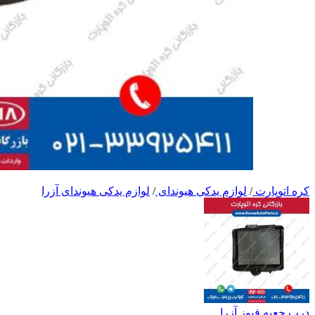
کره اتوپارت
/
لوازم یدکی هیوندای
/
لوازم یدکی هیوندای آزرا
درب جعبه فیوز آزرا