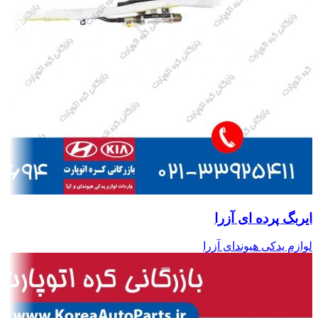
ایربگ پرده ای آزرا
لوازم یدکی هیوندای آزرا