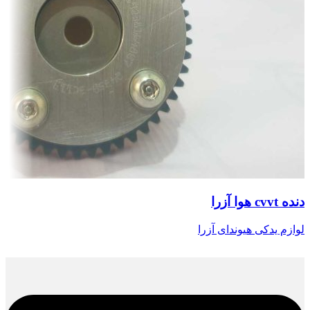
دنده cvvt هوا آزرا
لوازم یدکی هیوندای آزرا