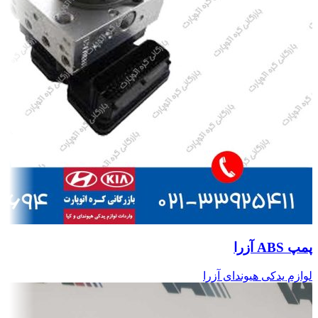
پمپ ABS آزرا
لوازم یدکی هیوندای آزرا