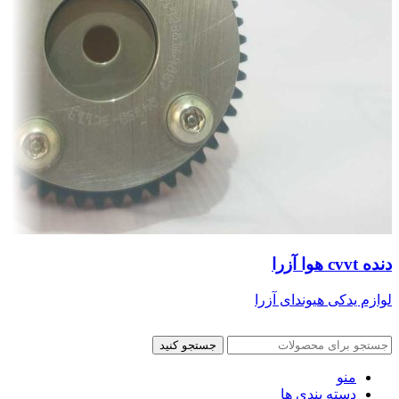
دنده cvvt هوا آزرا
لوازم یدکی هیوندای آزرا
جستجو کنید
منو
دسته بندی ها