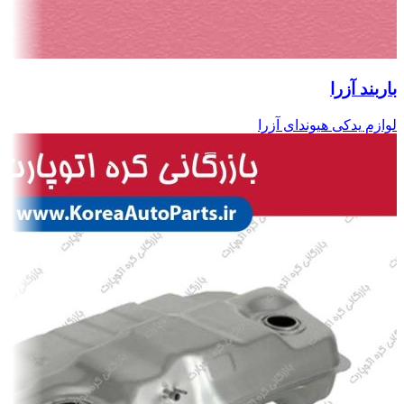
باربند آزرا
لوازم یدکی هیوندای آزرا