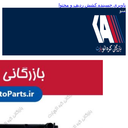
ناوبری چسبنده
کشش ردیف و محتوا
منو