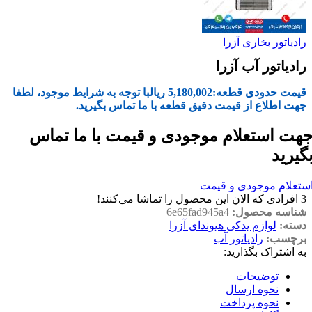
رادیاتور بخاری آزرا
رادیاتور آب آزرا
قیمت حدودی قطعه:
5,180,002
ریال
با توجه به شرایط موجود، لطفا
جهت اطلاع از قیمت دقیق قطعه با ما تماس بگیرید.
هت استعلام موجودی و قیمت با ما تماس
گیرید
ستعلام موجودی و قیمت
3
افرادی که الان این محصول را تماشا می‌کنند!
شناسه محصول:
6e65fad945a4
دسته:
لوازم یدکی هیوندای آزرا
برچسب:
رادیاتور آب
به اشتراک بگذارید:
توضیحات
نحوه ارسال
نحوه پرداخت