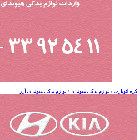
کره اتوپارت
/
لوازم یدکی هیوندای
/
لوازم یدکی هیوندای آزرا