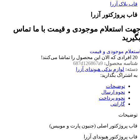
قاب پلاک آزرا
قاب پروژکتور آزرا
هت استعلام موجودی و قیمت با ما تماس
گیرید
ستعلام موجودی و قیمت
20
افرادی که الان این محصول را تماشا می‌کنند!
شناسه محصول:
687d126867a9
دسته:
لوازم یدکی هیوندای آزرا
به اشتراک بگذارید:
توضیحات
نحوه ارسال
نحوه پرداخت
گارانتی
توضیحات
قاب پروژکتور اصلی (جنیون پارت و موبیس)
قاب پروژکتور هیوندای آزرا