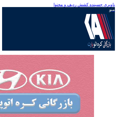
ناوبری چسبنده
کشش ردیف و محتوا
منو