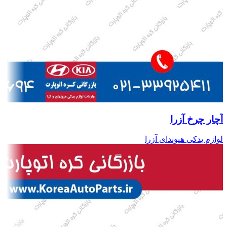
آچار چرخ آزرا
لوازم یدکی هیوندای آزرا