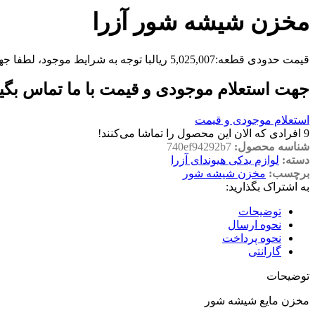
مخزن شیشه شور آزرا
قیمت حدودی قطعه:
5,025,007
ریال
با توجه به شرایط موجود، لطفا جه
جهت استعلام موجودی و قیمت با ما تماس بگی
استعلام موجودی و قیمت
9
افرادی که الان این محصول را تماشا می‌کنند!
شناسه محصول:
740ef94292b7
دسته:
لوازم یدکی هیوندای آزرا
برچسب:
مخزن شیشه شور
به اشتراک بگذارید:
توضیحات
نحوه ارسال
نحوه پرداخت
گارانتی
توضیحات
مخزن مایع شیشه شور