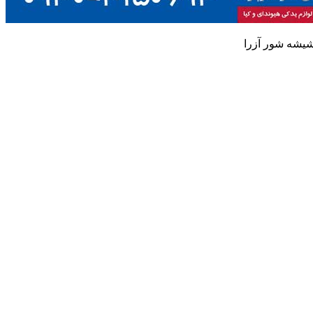
یشه شور آزرا