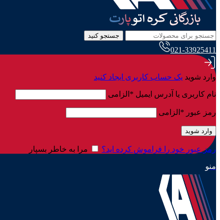
جستجو کنید
021-33925411
وارد شوید
یک حساب کاربری ایجاد کنید
نام کاربری یا آدرس ایمیل
*
الزامی
رمز عبور
*
الزامی
وارد شوید
رمز عبور خود را فراموش کرده اید؟
مرا به خاطر بسپار
منو