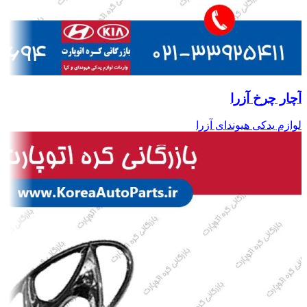
آچار چرخ آزرا
لوازم یدکی هیوندای آزرا