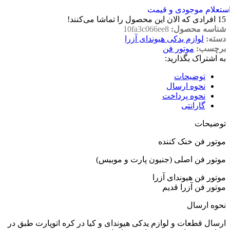
ستعلام موجودی و قیمت
15
افرادی که الان این محصول را تماشا می‌کنند!
شناسه محصول:
10fa3c066ee8
دسته:
لوازم یدکی هیوندای آزرا
برچسب:
موتور فن
به اشتراک بگذارید:
توضیحات
نحوه ارسال
نحوه پرداخت
گارانتی
توضیحات
موتور فن خنک کننده
موتور فن اصلی (جنیون پارت و موبیس)
موتور فن هیوندای آزرا
موتور فن آزرا قدیم
نحوه ارسال
ارسال قطعات و لوازم یدکی هیوندای و کیا در کره اتوپارت طبق در