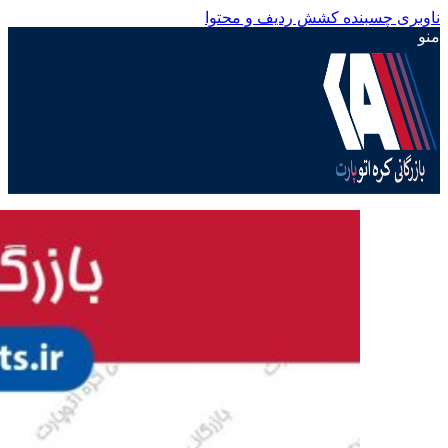
ناوبری چسبنده
کشش ردیف و محتوا
منو