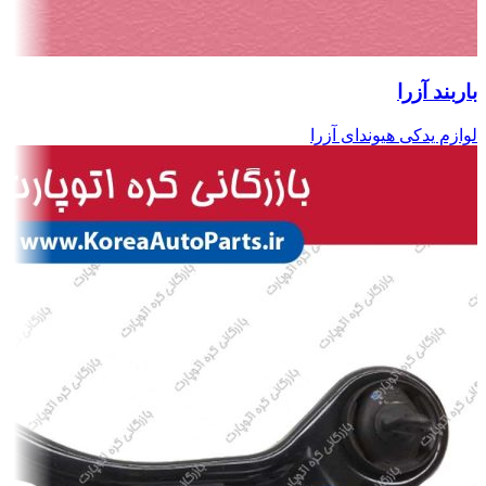
باربند آزرا
لوازم یدکی هیوندای آزرا