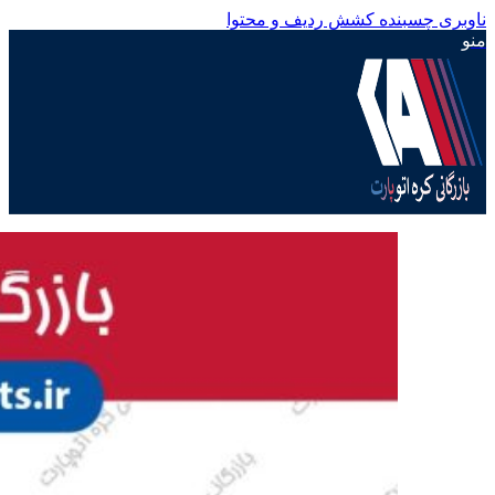
ناوبری چسبنده
کشش ردیف و محتوا
منو