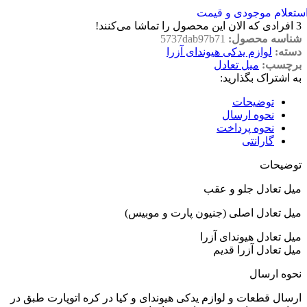
ستعلام موجودی و قیمت
3
افرادی که الان این محصول را تماشا می‌کنند!
شناسه محصول:
5737dab97b71
دسته:
لوازم یدکی هیوندای آزرا
برچسب:
میل تعادل
به اشتراک بگذارید:
توضیحات
نحوه ارسال
نحوه پرداخت
گارانتی
توضیحات
میل تعادل جلو و عقب
میل تعادل اصلی (جنیون پارت و موبیس)
میل تعادل هیوندای آزرا
میل تعادل آزرا قدیم
نحوه ارسال
ارسال قطعات و لوازم یدکی هیوندای و کیا در کره اتوپارت طبق در