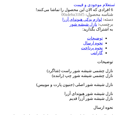
ستعلام موجودی و قیمت
6
افرادی که الان این محصول را تماشا می‌کنند!
شناسه محصول:
00a4eba31bf5
دسته:
لوازم یدکی هیوندای آزرا
برچسب:
نازل شیشه شور
به اشتراک بگذارید:
توضیحات
نحوه ارسال
نحوه پرداخت
گارانتی
توضیحات
نازل چشمی شیشه شور راست (شاگرد)
نازل چشمی شیشه شور چپ (راننده)
نازل شیشه شور اصلی (جنیون پارت و موبیس)
نازل شیشه شور هیوندای آزرا
نازل شیشه شور آزرا قدیم
نحوه ارسال