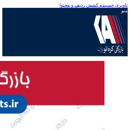
ناوبری چسبنده
کشش ردیف و محتوا
منو