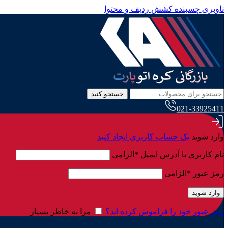
ناوبری چسبنده
کشش ردیف و محتوا
جستجو کنید
021-33925411
وارد شوید
یک حساب کاربری ایجاد کنید
نام کاربری یا آدرس ایمیل
*
الزامی
رمز عبور
*
الزامی
وارد شوید
رمز عبور خود را فراموش کرده اید؟
مرا به خاطر بسپار