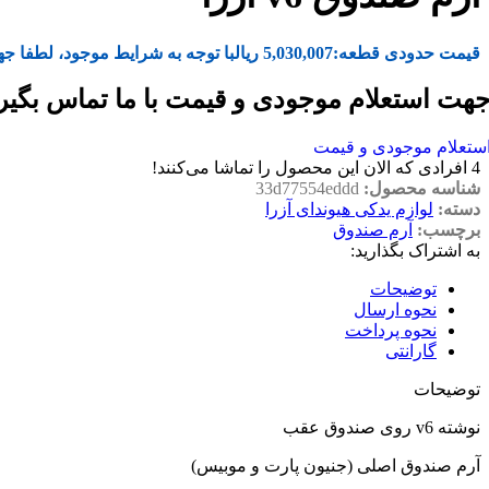
قیمت حدودی قطعه:
5,030,007
ریال
با توجه به شرایط موجود، لطفا جه
هت استعلام موجودی و قیمت با ما تماس بگیر
ستعلام موجودی و قیمت
4
افرادی که الان این محصول را تماشا می‌کنند!
شناسه محصول:
33d77554eddd
دسته:
لوازم یدکی هیوندای آزرا
برچسب:
آرم صندوق
به اشتراک بگذارید:
توضیحات
نحوه ارسال
نحوه پرداخت
گارانتی
توضیحات
نوشته v6 روی صندوق عقب
آرم صندوق اصلی (جنیون پارت و موبیس)