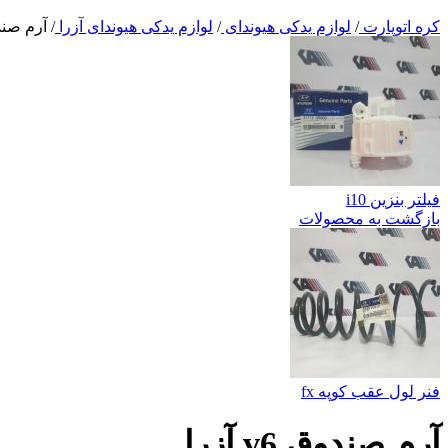
کره اتوپارت
/
لوازم یدکی هیوندای
/
لوازم یدکی هیوندای آزرا
/
آرم صندوق 6
فیلتر بنزین i10
بازگشت به محصولات
فنر لول عقب کوپه fx
آرم صندوق v6 آزرا