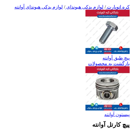
کره اتوپارت
/
لوازم یدکی هیوندای
/
لوازم یدکی هیوندای آوانته
پیچ طبق آوانته
بازگشت به محصولات
پیستون آوانته
پیچ کارتل آوانته