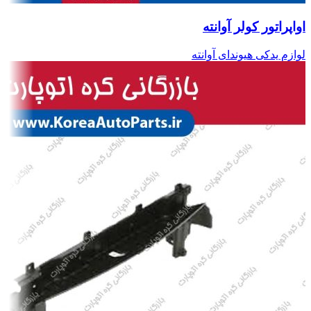
اواپراتور کولر آوانته
لوازم یدکی هیوندای آوانته