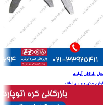
بغل یاتاقان آوانته
لوازم یدکی هیوندای آوانته