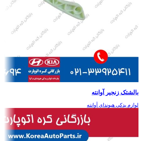
بالشتک زنجیر آوانته
لوازم یدکی هیوندای آوانته