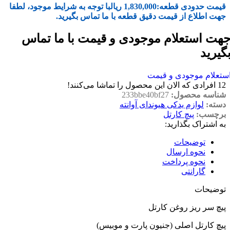
قیمت حدودی قطعه:
1,830,000
ریال
با توجه به شرایط موجود، لطفا
جهت اطلاع از قیمت دقیق قطعه با ما تماس بگیرید.
هت استعلام موجودی و قیمت با ما تماس
گیرید
ستعلام موجودی و قیمت
12
افرادی که الان این محصول را تماشا می‌کنند!
شناسه محصول:
233bbe40bf27
دسته:
لوازم یدکی هیوندای آوانته
برچسب:
پیچ کارتل
به اشتراک بگذارید:
توضیحات
نحوه ارسال
نحوه پرداخت
گارانتی
توضیحات
پیچ سر ریز روغن کارتل
پیچ کارتل اصلی (جنیون پارت و موبیس)