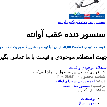
سنسور سرعت گیربکس آوانته
سنسور دنده عقب آوانته
قیمت حدودی قطعه:
3,070,003
ریال
با توجه به شرایط موجود، لطفا جه
هت استعلام موجودی و قیمت با ما تماس بگیر
ستعلام موجودی و قیمت
15
افرادی که الان این محصول را تماشا می‌کنند!
شناسه محصول:
f193c8b6d149
دسته:
لوازم یدکی هیوندای آوانته
برچسب:
سنسور دنده عقب
به اشتراک بگذارید:
توضیحات
نحوه ارسال