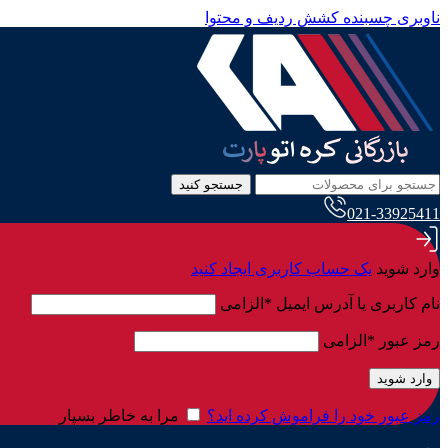
ناوبری چسبنده
کشش ردیف و محتوا
جستجو کنید
021-33925411
وارد شوید
یک حساب کاربری ایجاد کنید
نام کاربری یا آدرس ایمیل
*
الزامی
رمز عبور
*
الزامی
وارد شوید
رمز عبور خود را فراموش کرده اید؟
مرا به خاطر بسپار