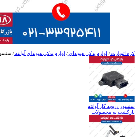
کره اتوپارت
/
لوازم یدکی هیوندای
/
لوازم یدکی هیوندای آوانته
/
سنسور 
سنسور دریچه گاز آوانته
بازگشت به محصولات