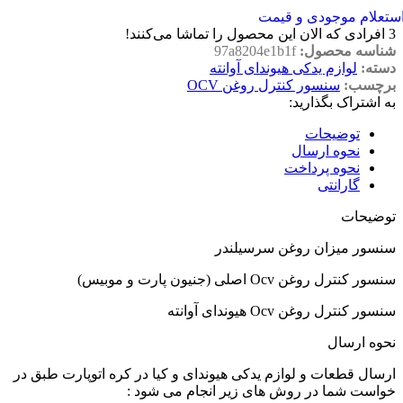
ستعلام موجودی و قیمت
3
افرادی که الان این محصول را تماشا می‌کنند!
شناسه محصول:
97a8204e1b1f
دسته:
لوازم یدکی هیوندای آوانته
برچسب:
سنسور کنترل روغن OCV
به اشتراک بگذارید:
توضیحات
نحوه ارسال
نحوه پرداخت
گارانتی
توضیحات
سنسور میزان روغن سرسیلندر
سنسور کنترل روغن Ocv اصلی (جنیون پارت و موبیس)
سنسور کنترل روغن Ocv هیوندای آوانته
نحوه ارسال
ارسال قطعات و لوازم یدکی هیوندای و کیا در کره اتوپارت طبق در
خواست شما در روش های زیر انجام می شود :