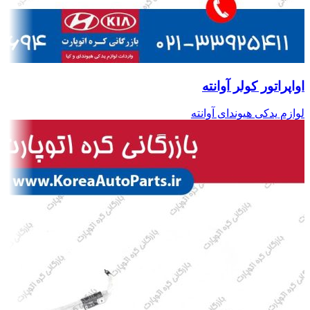
اواپراتور کولر آوانته
لوازم یدکی هیوندای آوانته