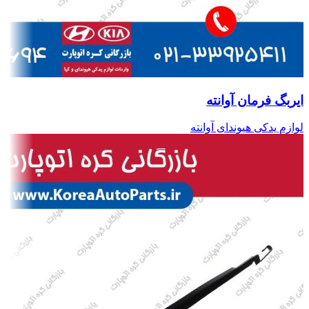
ایربگ فرمان آوانته
لوازم یدکی هیوندای آوانته