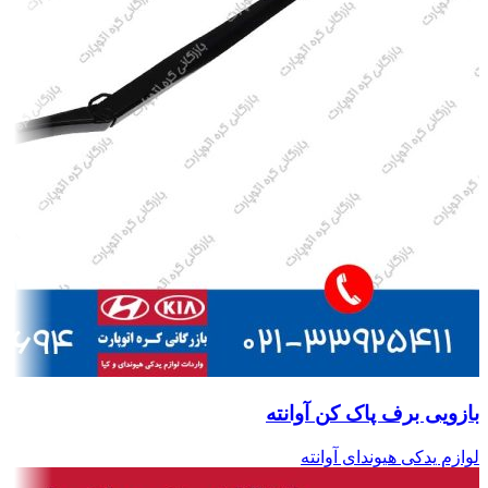
بازویی برف پاک کن آوانته
لوازم یدکی هیوندای آوانته