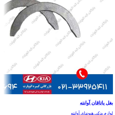
بغل یاتاقان آوانته
لوازم یدکی هیوندای آوانته