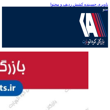
ناوبری چسبنده
کشش ردیف و محتوا
منو