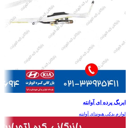
ایربگ پرده ای آوانته
لوازم یدکی هیوندای آوانته