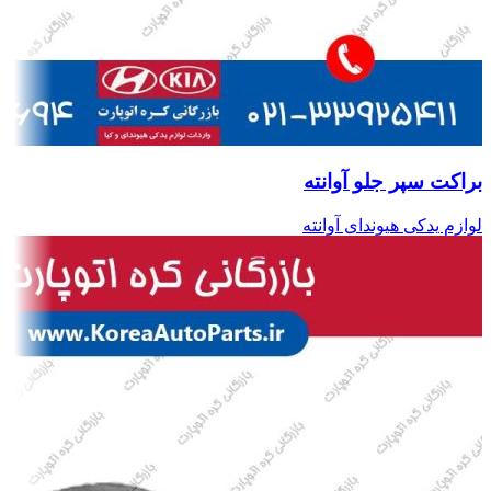
براکت سپر جلو آوانته
لوازم یدکی هیوندای آوانته