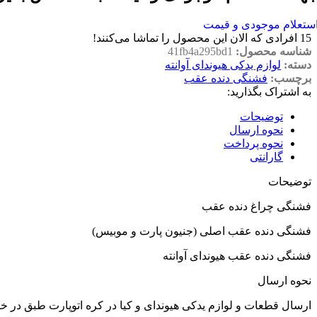
ستعلام موجودی و قیمت
15
افرادی که الان این محصول را تماشا می‌کنند!
شناسه محصول:
41fb4a295bd1
دسته:
لوازم یدکی هیوندای آوانته
برچسب:
فشنگی دنده عقب
به اشتراک بگذارید:
توضیحات
نحوه ارسال
نحوه پرداخت
گارانتی
توضیحات
فشنگی چراغ دنده عقب
فشنگی دنده عقب اصلی (جنیون پارت و موبیس)
فشنگی دنده عقب هیوندای آوانته
نحوه ارسال
ارسال قطعات و لوازم یدکی هیوندای و کیا در کره اتوپارت طبق در 