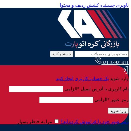
ناوبری چسبنده
کشش ردیف و محتوا
جستجو کنید
021-33925411
وارد شوید
یک حساب کاربری ایجاد کنید
نام کاربری یا آدرس ایمیل
*
الزامی
رمز عبور
*
الزامی
وارد شوید
رمز عبور خود را فراموش کرده اید؟
مرا به خاطر بسپار