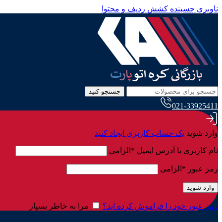
ناوبری چسبنده
کشش ردیف و محتوا
جستجو کنید
021-33925411
وارد شوید
یک حساب کاربری ایجاد کنید
نام کاربری یا آدرس ایمیل
*
الزامی
رمز عبور
*
الزامی
وارد شوید
رمز عبور خود را فراموش کرده اید؟
مرا به خاطر بسپار