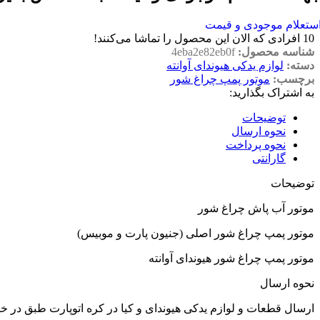
ستعلام موجودی و قیمت
10
افرادی که الان این محصول را تماشا می‌کنند!
شناسه محصول:
4eba2e82eb0f
دسته:
لوازم یدکی هیوندای آوانته
برچسب:
موتور پمپ چراغ شور
به اشتراک بگذارید:
توضیحات
نحوه ارسال
نحوه پرداخت
گارانتی
توضیحات
موتور آب پاش چراغ شور
موتور پمپ چراغ شور اصلی (جنیون پارت و موبیس)
موتور پمپ چراغ شور هیوندای آوانته
نحوه ارسال
ارسال قطعات و لوازم یدکی هیوندای و کیا در کره اتوپارت طبق در 