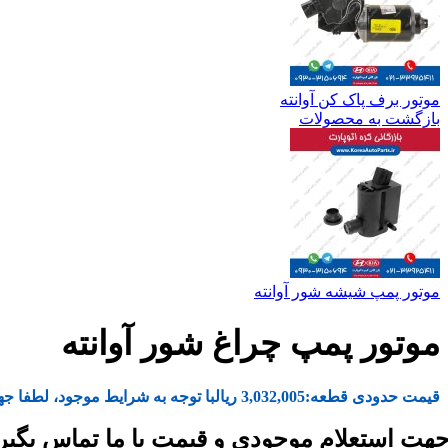
موتور برف پاک کن آوانته
بازگشت به محصولات
موتور پمپ شیشه شور آوانته
موتور پمپ چراغ شور آوانته
قیمت حدودی قطعه:
3,032,005
ریال
با توجه به شرایط موجود، لطفا جه
هت استعلام موجودی و قیمت با ما تماس بگیر