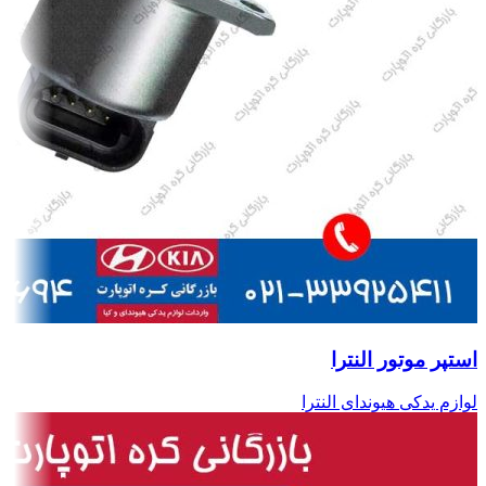
استپر موتور النترا
لوازم یدکی هیوندای النترا