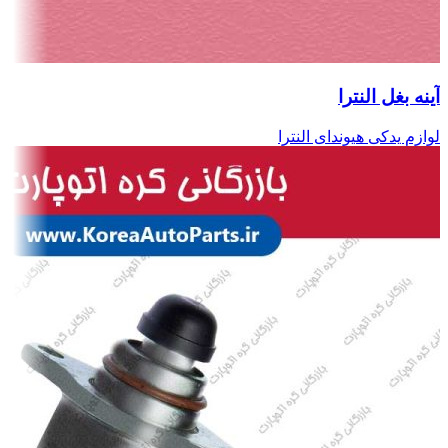
آینه بغل النترا
لوازم یدکی هیوندای النترا