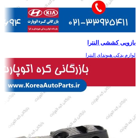
بازویی کششی النترا
لوازم یدکی هیوندای النترا