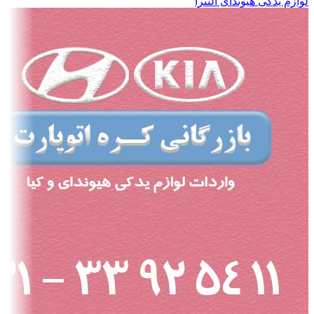
لوازم یدکی هیوندای النترا