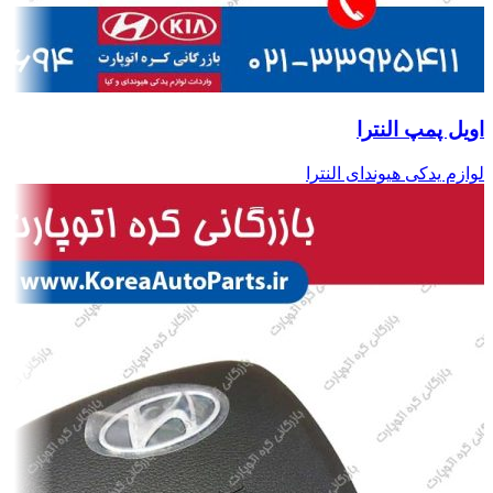
اویل پمپ النترا
لوازم یدکی هیوندای النترا