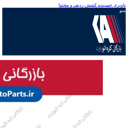
ناوبری چسبنده
کشش ردیف و محتوا
منو