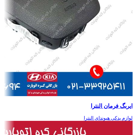
ایربگ فرمان النترا
لوازم یدکی هیوندای النترا