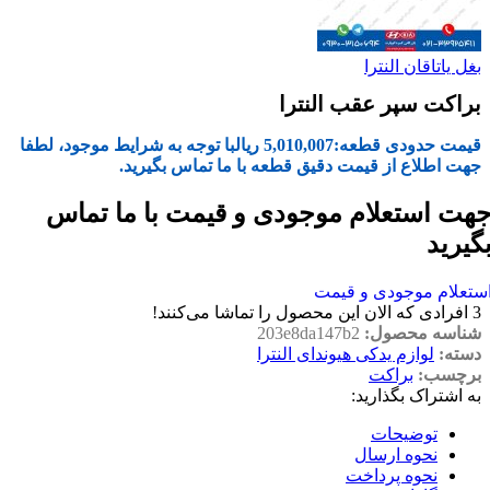
بغل یاتاقان النترا
براکت سپر عقب النترا
قیمت حدودی قطعه:
5,010,007
ریال
با توجه به شرایط موجود، لطفا
جهت اطلاع از قیمت دقیق قطعه با ما تماس بگیرید.
هت استعلام موجودی و قیمت با ما تماس
گیرید
ستعلام موجودی و قیمت
3
افرادی که الان این محصول را تماشا می‌کنند!
شناسه محصول:
203e8da147b2
دسته:
لوازم یدکی هیوندای النترا
برچسب:
براکت
به اشتراک بگذارید:
توضیحات
نحوه ارسال
نحوه پرداخت