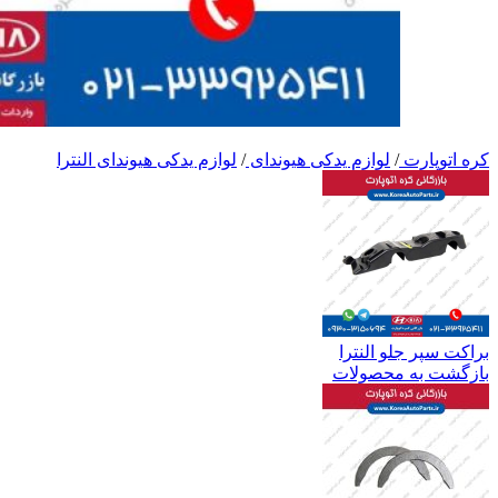
کره اتوپارت
/
لوازم یدکی هیوندای
/
لوازم یدکی هیوندای النترا
براکت سپر جلو النترا
بازگشت به محصولات