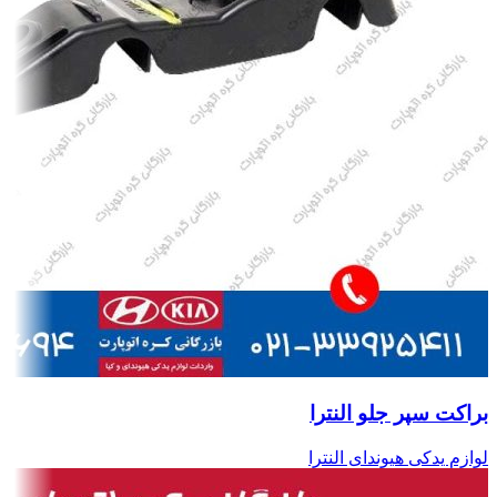
براکت سپر جلو النترا
لوازم یدکی هیوندای النترا