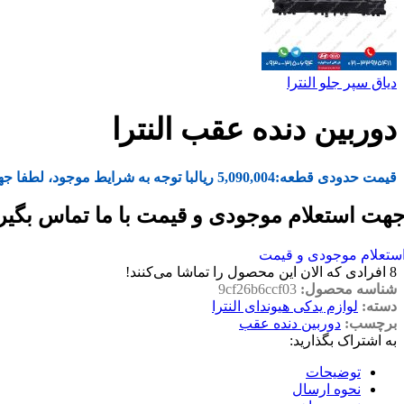
دیاق سپر جلو النترا
دوربین دنده عقب النترا
قیمت حدودی قطعه:
5,090,004
ریال
با توجه به شرایط موجود، لطفا جه
هت استعلام موجودی و قیمت با ما تماس بگیر
ستعلام موجودی و قیمت
8
افرادی که الان این محصول را تماشا می‌کنند!
شناسه محصول:
9cf26b6ccf03
دسته:
لوازم یدکی هیوندای النترا
برچسب:
دوربین دنده عقب
به اشتراک بگذارید:
توضیحات
نحوه ارسال