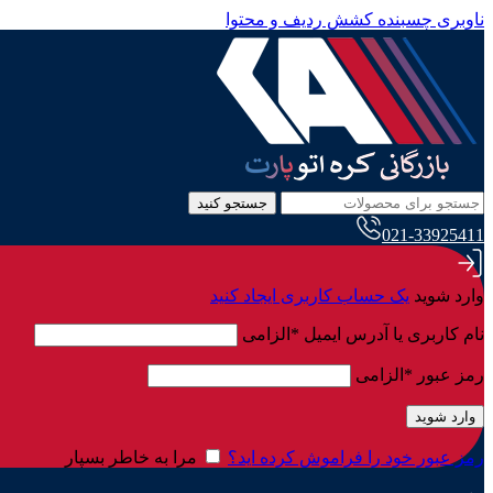
ناوبری چسبنده
کشش ردیف و محتوا
جستجو کنید
021-33925411
وارد شوید
یک حساب کاربری ایجاد کنید
نام کاربری یا آدرس ایمیل
*
الزامی
رمز عبور
*
الزامی
وارد شوید
رمز عبور خود را فراموش کرده اید؟
مرا به خاطر بسپار