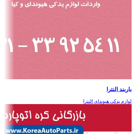
باربند النترا
لوازم یدکی هیوندای النترا