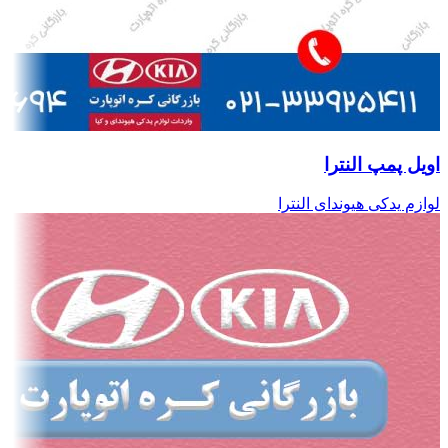
اویل پمپ النترا
لوازم یدکی هیوندای النترا