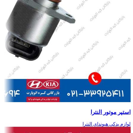
استپر موتور النترا
لوازم یدکی هیوندای النترا