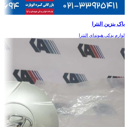
باک بنزین النترا
لوازم یدکی هیوندای النترا