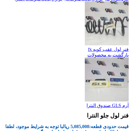
فنر لول عقب کوپه fx
بازگشت به محصولات
آرم GLS صندوق النترا
فنر لول جلو النترا
قیمت حدودی قطعه:
5,085,008
ریال
با توجه به شرایط موجود، لطفا