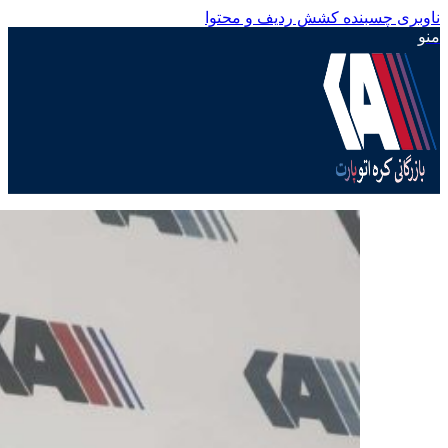
ناوبری چسبنده
کشش ردیف و محتوا
منو