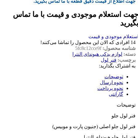
جهت اطلاع از قیمت دقیق قطعه با ما تماس بگیرید.
هت استعلام موجودی و قیمت با ما تماس
گیرید
ستعلام موجودی و قیمت
14
افرادی که الان این محصول را تماشا می‌کنند!
شناسه محصول:
5fc8c12cce9f
دسته:
لوازم یدکی هیوندای النترا
برچسب:
فنر لول
به اشتراک بگذارید:
توضیحات
نحوه ارسال
نحوه پرداخت
گارانتی
توضیحات
فنر لول جلو
فنر لول جلو اصلی (جنیون پارت و موبیس)
فنر لول جلو هیوندای النترا