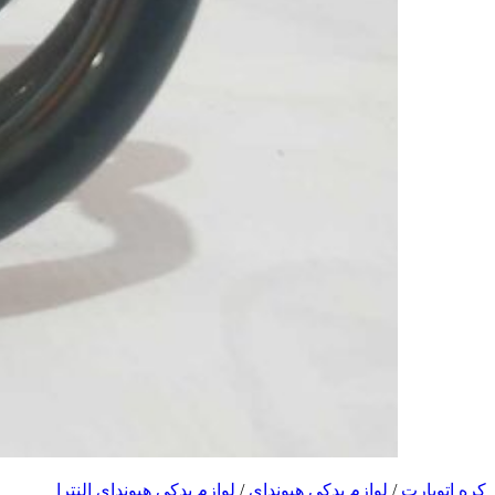
کره اتوپارت
/
لوازم یدکی هیوندای
/
لوازم یدکی هیوندای النترا