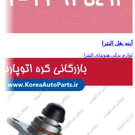
آینه بغل النترا
لوازم یدکی هیوندای النترا