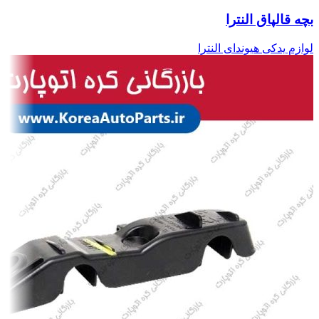
بچه قالپاق النترا
لوازم یدکی هیوندای النترا